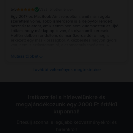
5
/5
Vásárlói vélemények
Egy 2017-es MacBook Air-t rendeltem, amit már régóta
szerettem volna. Több ismerősöm is a Rejoy-tól rendelt
használt telefont, amik semmiben sem külömböztek az újtól.
Láttam, hogy már laptop is van, és olyan amit keresek.
Hétfőn délben rendeltem, és már Szerda délre meg is
érkezett egy másik országból. A kézbesítés nagyon gyors
volt, nem is számítottam rá, a csomagolás tökéletes. A
MacBook olyan mintha új lenne, egy karc nincs rajta, az
akkuja is tökéletes kondíciót mutat. Azt hiszem a következő
Mutass többet
telefonomat is innen fogom rendelni. Köszönök mindent:
Sándor
További vélemények megtekintése
Iratkozz fel a hírlevelünkre és
megajándékozunk egy 2000 Ft értékű
kuponnal!
Értesülj azonnal a legújabb kedvezményekről és
híreinkről!