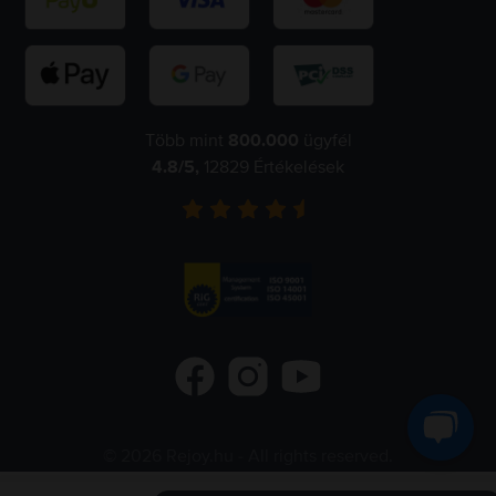
Több mint
800.000
ügyfél
4.8
/5,
12829
Értékelések
©
2026
Rejoy.hu
- All rights reserved.
Flip.ro
Flip.gr
Flip.bg