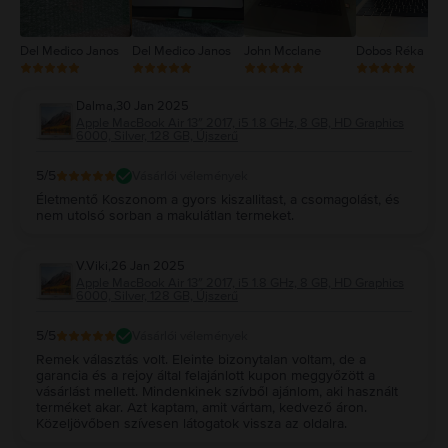
Del Medico Janos
Del Medico Janos
John Mcclane
Dobos Réka
Dalma
,
30 Jan 2025
Apple MacBook Air 13″ 2017, i5 1.8 GHz, 8 GB, HD Graphics
6000, Silver, 128 GB, Újszerű
5
/5
Vásárlói vélemények
Életmentő Koszonom a gyors kiszallitast, a csomagolást, és
nem utolsó sorban a makulátlan termeket.
V.Viki
,
26 Jan 2025
Apple MacBook Air 13″ 2017, i5 1.8 GHz, 8 GB, HD Graphics
6000, Silver, 128 GB, Újszerű
5
/5
Vásárlói vélemények
Remek választás volt. Eleinte bizonytalan voltam, de a
garancia és a rejoy által felajánlott kupon meggyőzött a
vásárlást mellett. Mindenkinek szívből ajánlom, aki használt
terméket akar. Azt kaptam, amit vártam, kedvező áron.
Közeljövőben szívesen látogatok vissza az oldalra.