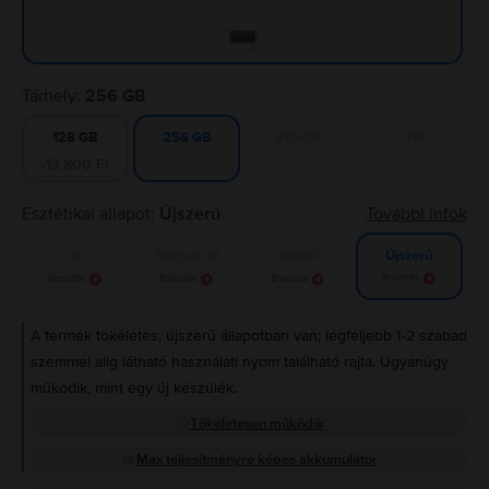
Tárhely:
256 GB
128 GB
512 GB
1 TB
256 GB
-13.800 Ft
Esztétikai állapot:
Újszerű
További infók
Jó
Nagyon jó
Kiváló
Újszerű
Értesítés
Értesítés
Értesítés
Értesítés
A termék tökéletes, újszerű állapotban van; legfeljebb 1-2 szabad
szemmel alig látható használati nyom található rajta. Ugyanúgy
működik, mint egy új készülék.
Tökéletesen működik
Max teljesítményre képes akkumulátor