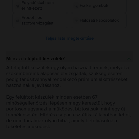
Folyadékkal nem
Fizikai gombok
érintkezett
Eredet-, és
Hálózati kapcsolatok
szoftvervizsgálat
Teljes lista megtekintése
Mi az a felújított készülék?
A felújított készülék egy olyan használt termék, melyet a
szakembereink alaposan átvizsgáltak, szükség esetén
pedig tanúsítvánnyal rendelkező prémium alkatrészeket
használnak a javításához.
Egy felújított készülék minden esetben 67
minőségellenőrzési lépésen megy keresztül, hogy
pontosan ugyanazt a működést biztosítsuk, mint egy új
termék esetén. Eltérés csupán esztétikai állapotban lehet,
de nem tartalmaz olyan hibát, amely befolyásolná a
tökéletes működést.