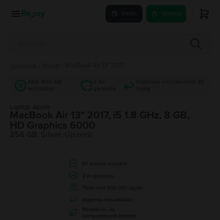
Eladás
Vásárlás
Laptopok
/
Apple
/
MacBook Air 13″ 2017
Akár 40%-kal
2 év
Ingyenes visszaküldés 30
olcsóbban
garancia
napig
Laptop Apple
MacBook Air 13″ 2017, i5 1.8 GHz, 8 GB,
HD Graphics 6000
256 GB, Silver, Újszerű