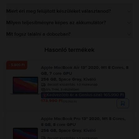
Miért éri meg felújított készüléket választanod?
Milyen teljesítményre képes az akkumulátor?
Mit fogsz találni a dobozban?
Hasonló termékek
- 5.800 Ft
Apple MacBook Air 13″ 2020, M1 8 Cores, 8
GB, 7 core GPU
256 GB, Space Gray, Kiváló
Becsült kiszállítás:
1-3 munkanap
0% THM, 3 részletben
Kedvezőbb ár a Genius-szal: 165.990 Ft
173.990 Ft
179.790 Ft
Apple MacBook Pro 13″ 2020, M1 8 Cores,
8 GB, 8 core GPU
256 GB, Space Gray, Kiváló
Becsült kiszállítás:
1-3 munkanap