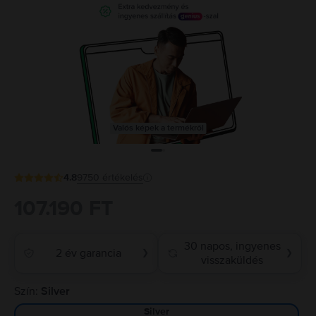
Valós képek a termékről
4.8
9750
értékelés
107.190 FT
30 napos, ingyenes
2 év garancia
❯
❯
visszaküldés
Szín:
Silver
Silver