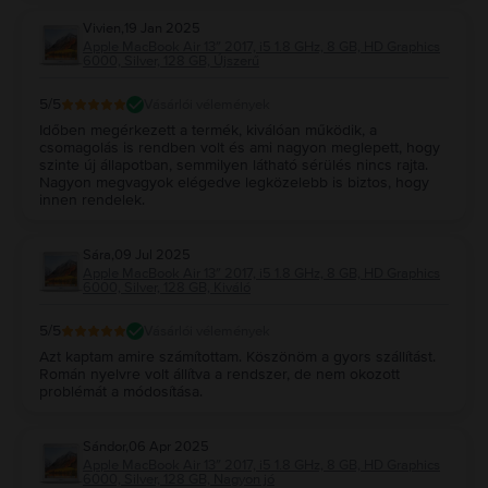
Vivien
,
19 Jan 2025
Apple MacBook Air 13″ 2017, i5 1.8 GHz, 8 GB, HD Graphics
6000, Silver, 128 GB, Újszerű
5
/5
Vásárlói vélemények
Időben megérkezett a termék, kiválóan működik, a
csomagolás is rendben volt és ami nagyon meglepett, hogy
szinte új állapotban, semmilyen látható sérülés nincs rajta.
Nagyon megvagyok elégedve legközelebb is biztos, hogy
innen rendelek.
Sára
,
09 Jul 2025
Apple MacBook Air 13″ 2017, i5 1.8 GHz, 8 GB, HD Graphics
6000, Silver, 128 GB, Kiváló
5
/5
Vásárlói vélemények
Azt kaptam amire számítottam. Köszönöm a gyors szállítást.
Román nyelvre volt állítva a rendszer, de nem okozott
problémát a módosítása.
Sándor
,
06 Apr 2025
Apple MacBook Air 13″ 2017, i5 1.8 GHz, 8 GB, HD Graphics
6000, Silver, 128 GB, Nagyon jó