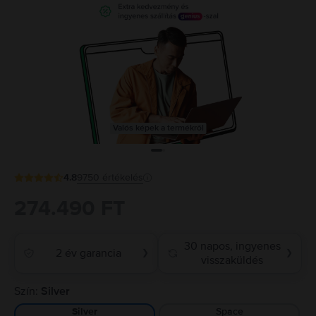
Valós képek a termékről
4.8
9750
értékelés
274.490 FT
30 napos, ingyenes
2 év garancia
❯
❯
visszaküldés
Szín:
Silver
Space
Silver