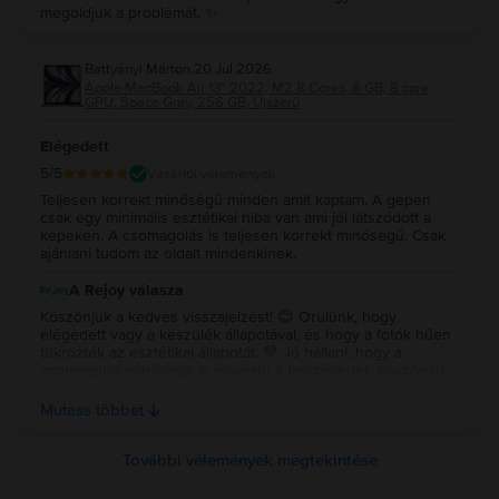
megoldjuk a problémát. ✨
Battyányi Márton
,
20 Jul 2026
Apple MacBook Air 13″ 2022, M2 8 Cores, 8 GB, 8 core
GPU, Space Gray, 256 GB, Újszerű
Elégedett
5
/5
Vásárlói vélemények
Teljesen korrekt minőségű minden amit kaptam. A gépen
csak egy minimális esztétikai hiba van ami jól látszódott a
képeken. A csomagolás is teljesen korrekt minőségű. Csak
ajánlani tudom az oldalt mindenkinek.
A Rejoy válasza
Köszönjük a kedves visszajelzést! 😊 Örülünk, hogy
elégedett vagy a készülék állapotával, és hogy a fotók hűen
tükrözték az esztétikai állapotát. 💚 Jó hallani, hogy a
csomagolás minősége is elnyerte a tetszésedet. Köszönjük
a bizalmat és az ajánlást, sok örömet kívánunk a készülék
használatához! ✨ Köszönjük a kedves visszajelzést! 😊
Mutass többet
Örülünk, hogy elégedett vagy a készülék állapotával, és
hogy a fotók hűen tükrözték az esztétikai állapotát. 💚 Jó
hallani, hogy a csomagolás minősége is elnyerte a
További vélemények megtekintése
tetszésedet. Köszönjük a bizalmat és az ajánlást, sok örömet
kívánunk a készülék használatához! ✨