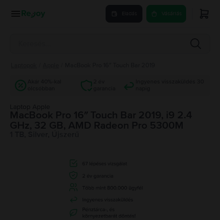
Eladás
Vásárlás
Laptopok
/
Apple
/
MacBook Pro 16″ Touch Bar 2019
Akár 40%-kal
2 év
Ingyenes visszaküldés 30
olcsóbban
garancia
napig
Laptop Apple
MacBook Pro 16″ Touch Bar 2019, i9 2.4
GHz, 32 GB, AMD Radeon Pro 5300M
1 TB, Silver, Újszerű