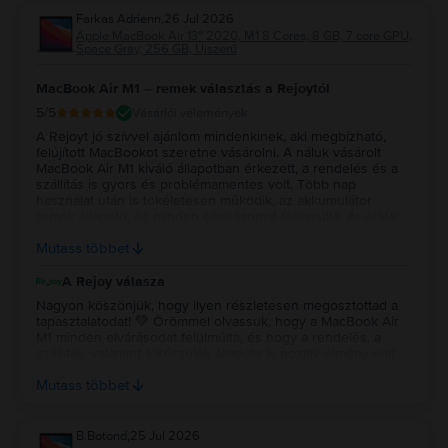
Farkas Adrienn
,
26 Jul 2026
Apple MacBook Air 13″ 2020, M1 8 Cores, 8 GB, 7 core GPU,
Space Gray, 256 GB, Újszerű
MacBook Air M1 – remek választás a Rejoytól
5
/5
Vásárlói vélemények
A Rejoyt jó szívvel ajánlom mindenkinek, aki megbízható,
felújított MacBookot szeretne vásárolni. A náluk vásárolt
MacBook Air M1 kiváló állapotban érkezett, a rendelés és a
szállítás is gyors és problémamentes volt. Több nap
használat után is tökéletesen működik, az akkumulátor
remek állapotú, és minden elvárásomat felülmúlta. Ár-érték
arányban szerintem kiváló választás volt, biztosan szívesen
Mutass többet
vásárolnék tőlük újra.
A Rejoy válasza
Nagyon köszönjük, hogy ilyen részletesen megosztottad a
tapasztalatodat! 💚 Örömmel olvassuk, hogy a MacBook Air
M1 minden elvárásodat felülmúlta, és hogy a rendelés, a
szállítás, valamint a készülék állapota is pozitív élmény volt
számodra. Köszönjük a bizalmadat és az ajánlást, reméljük, a
Mutass többet
jövőben is minket választasz! 💻✨
B.Botond
,
25 Jul 2026