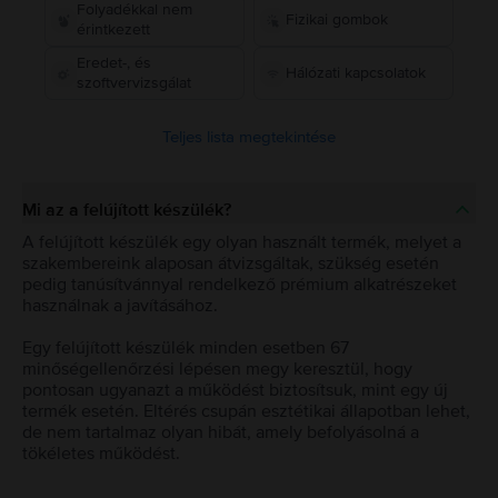
Folyadékkal nem
Fizikai gombok
érintkezett
Eredet-, és
Hálózati kapcsolatok
szoftvervizsgálat
Teljes lista megtekintése
Mi az a felújított készülék?
A felújított készülék egy olyan használt termék, melyet a
szakembereink alaposan átvizsgáltak, szükség esetén
pedig tanúsítvánnyal rendelkező prémium alkatrészeket
használnak a javításához.
Egy felújított készülék minden esetben 67
minőségellenőrzési lépésen megy keresztül, hogy
pontosan ugyanazt a működést biztosítsuk, mint egy új
termék esetén. Eltérés csupán esztétikai állapotban lehet,
de nem tartalmaz olyan hibát, amely befolyásolná a
tökéletes működést.