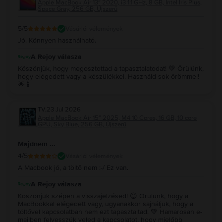
Apple MacBook Air 13″ 2020, i3 1.1 GHz, 8 GB, Intel Iris Plus,
Space Gray, 256 GB, Újszerű
5
/5
Vásárlói vélemények
Jó. Könnyen használható.
A Rejoy válasza
Köszönjük, hogy megosztottad a tapasztalatodat! 💚 Örülünk,
hogy elégedett vagy a készülékkel. Használd sok örömmel!
🌟📱
TV
,
23 Jul 2026
Apple MacBook Air 15″ 2025, M4 10 Cores, 16 GB, 10 core
GPU, Sky Blue, 256 GB, Újszerű
Majdnem ...
4
/5
Vásárlói vélemények
A Macbook jó, a töltő nem :-/ Ez van.
A Rejoy válasza
Köszönjük szépen a visszajelzésed! 😊 Örülünk, hogy a
MacBookkal elégedett vagy, ugyanakkor sajnáljuk, hogy a
töltővel kapcsolatban nem ezt tapasztaltad. 💚 Hamarosan e-
mailben felvesszük veled a kapcsolatot, hogy mielőbb