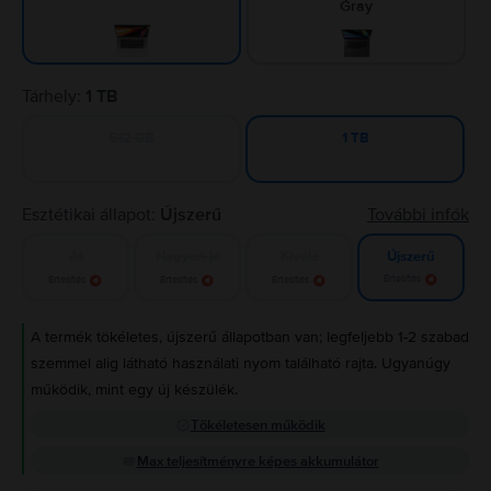
Gray
Tárhely:
1 TB
512 GB
1 TB
Esztétikai állapot:
Újszerű
További infók
Jó
Nagyon jó
Kiváló
Újszerű
Értesítés
Értesítés
Értesítés
Értesítés
A termék tökéletes, újszerű állapotban van; legfeljebb 1-2 szabad
szemmel alig látható használati nyom található rajta. Ugyanúgy
működik, mint egy új készülék.
Tökéletesen működik
Max teljesítményre képes akkumulátor