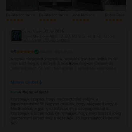
Del Medico Janos
Del Medico Janos
John Mcclane
Dobos Réka
Szűcs István
,
30 Jul 2026
Apple MacBook Air 15″ 2023, M2 8 Cores, 8 GB, 10 core
GPU, Silver, 256 GB, Újszerű
5
/5
Vásárlói vélemények
Nagyon elégedett vagyok! A rendelés gyorsan, kettő és fél
nap alatt meg is érkezett. A MacBook nagyon szépen és
biztonságosan be volt csomagolva a sérülések elkerülése
végett! Hat napja van nálam. Idáig nagyon szépen működik.
Újszerűt vettem és az állapota tényleg megfelel a leírtaknak!
Mutass többet
Remélem még nagyon sokáig jól fog működni! Köszönöm!!!
A Rejoy válasza
Köszönjük szépen, hogy megosztottad velünk a
tapasztalatodat! 💚 Nagyon örülünk, hogy elégedett vagy a
MacBookkal, a gyors szállítással és a csomagolással is.
Köszönjük a bizalmadat, és reméljük, hogy még hosszú ideig
megbízható társad lesz a készülék. Jó használatot kívánunk!
💻✨