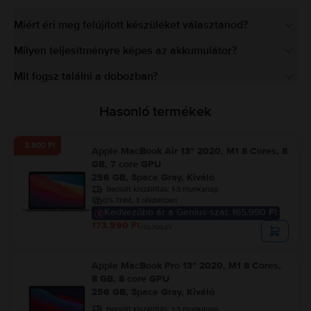
Miért éri meg felújított készüléket választanod?
Milyen teljesítményre képes az akkumulátor?
Mit fogsz találni a dobozban?
Hasonló termékek
- 5.800 Ft
Apple MacBook Air 13″ 2020, M1 8 Cores, 8
GB, 7 core GPU
256 GB, Space Gray, Kiváló
Becsült kiszállítás:
1-3 munkanap
0% THM, 3 részletben
Kedvezőbb ár a Genius-szal: 165.990 Ft
173.990 Ft
179.790 Ft
Apple MacBook Pro 13″ 2020, M1 8 Cores,
8 GB, 8 core GPU
256 GB, Space Gray, Kiváló
Becsült kiszállítás:
1-3 munkanap