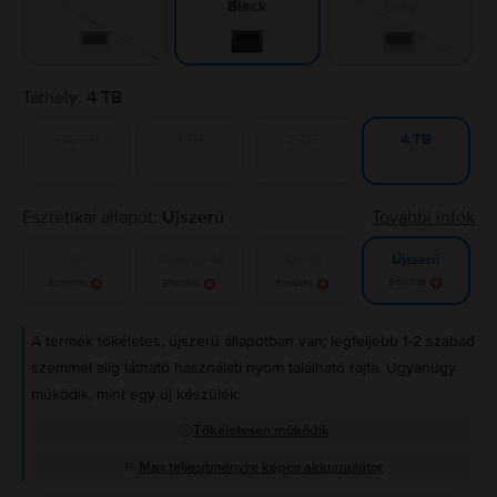
Gray
Black
Tárhely:
4 TB
512 GB
1 TB
2 TB
4 TB
Esztétikai állapot:
Újszerű
További infók
Jó
Nagyon jó
Kiváló
Újszerű
Értesítés
Értesítés
Értesítés
Értesítés
A termék tökéletes, újszerű állapotban van; legfeljebb 1-2 szabad
szemmel alig látható használati nyom található rajta. Ugyanúgy
működik, mint egy új készülék.
Tökéletesen működik
Max teljesítményre képes akkumulátor