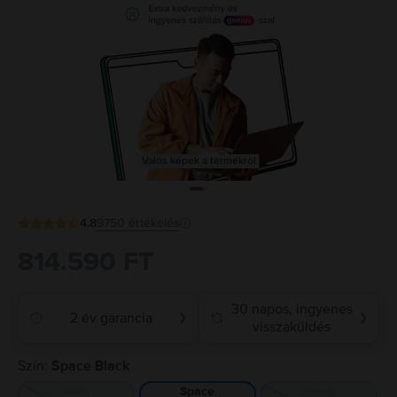
Valós képek a termékről
4.8
9750
értékelés
814.590 FT
30 napos, ingyenes
2 év garancia
❯
❯
visszaküldés
Szín:
Space Black
Silver
Space
Space