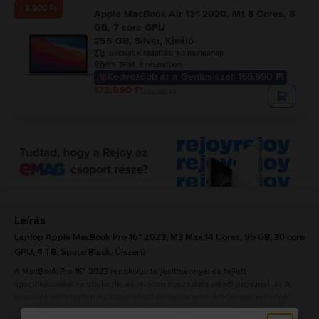
- 5.800 Ft
Apple MacBook Air 13″ 2020, M1 8 Cores, 8
GB, 7 core GPU
256 GB, Silver, Kiváló
Becsült kiszállítás:
1-3 munkanap
0% THM, 3 részletben
Kedvezőbb ár a Genius-szal: 165.990 Ft
173.990 Ft
179.790 Ft
Leírás
Laptop Apple MacBook Pro 16″ 2023, M3 Max 14 Cores, 96 GB, 30 core
GPU, 4 TB, Space Black, Újszerű
A MacBook Pro 16” 2023 rendkívüli teljesítménnyel és fejlett
specifikációkkal rendelkezik, és minden használata valódi örömmel jár. A
készülék két színben kapható: ezüst és space gray. A bőséges méretek
biztosítják a könnyű és élvezetes használatot: hosszúság 35,57 cm,