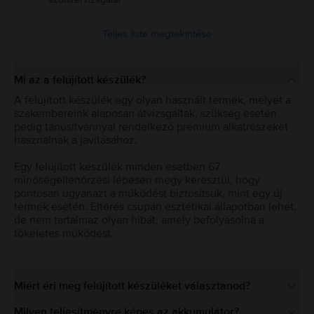
Teljes lista megtekintése
Mi az a felújított készülék?
A felújított készülék egy olyan használt termék, melyet a
szakembereink alaposan átvizsgáltak, szükség esetén
pedig tanúsítvánnyal rendelkező prémium alkatrészeket
használnak a javításához.
Egy felújított készülék minden esetben 67
minőségellenőrzési lépésen megy keresztül, hogy
pontosan ugyanazt a működést biztosítsuk, mint egy új
termék esetén. Eltérés csupán esztétikai állapotban lehet,
de nem tartalmaz olyan hibát, amely befolyásolná a
tökéletes működést.
Miért éri meg felújított készüléket választanod?
Milyen teljesítményre képes az akkumulátor?