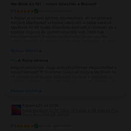
MacBook Air M1 – remek választás a Rejoytól
5
/5
Vásárlói vélemények
A Rejoyt jó szívvel ajánlom mindenkinek, aki megbízható,
felújított MacBookot szeretne vásárolni. A náluk vásárolt
MacBook Air M1 kiváló állapotban érkezett, a rendelés és a
szállítás is gyors és problémamentes volt. Több nap
használat után is tökéletesen működik, az akkumulátor
remek állapotú, és minden elvárásomat felülmúlta. Ár-érték
arányban szerintem kiváló választás volt, biztosan szívesen
Mutass többet
vásárolnék tőlük újra.
A Rejoy válasza
Nagyon köszönjük, hogy ilyen részletesen megosztottad a
tapasztalatodat! 💚 Örömmel olvassuk, hogy a MacBook Air
M1 minden elvárásodat felülmúlta, és hogy a rendelés, a
szállítás, valamint a készülék állapota is pozitív élmény volt
számodra. Köszönjük a bizalmadat és az ajánlást, reméljük, a
Mutass többet
jövőben is minket választasz! 💻✨
B.Botond
,
25 Jul 2026
Apple MacBook Air 13″ 2020, i3 1.1 GHz, 8 GB, Intel Iris Plus,
Space Gray, 256 GB, Újszerű
5
/5
Vásárlói vélemények