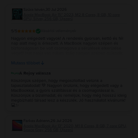
Szűcs István
,
30 Jul 2026
Apple MacBook Air 15″ 2023, M2 8 Cores, 8 GB, 10 core
GPU, Silver, 256 GB, Újszerű
5
/5
Vásárlói vélemények
Nagyon elégedett vagyok! A rendelés gyorsan, kettő és fél
nap alatt meg is érkezett. A MacBook nagyon szépen és
biztonságosan be volt csomagolva a sérülések elkerülése
végett! Hat napja van nálam. Idáig nagyon szépen működik.
Újszerűt vettem és az állapota tényleg megfelel a leírtaknak!
Mutass többet
Remélem még nagyon sokáig jól fog működni! Köszönöm!!!
A Rejoy válasza
Köszönjük szépen, hogy megosztottad velünk a
tapasztalatodat! 💚 Nagyon örülünk, hogy elégedett vagy a
MacBookkal, a gyors szállítással és a csomagolással is.
Köszönjük a bizalmadat, és reméljük, hogy még hosszú ideig
megbízható társad lesz a készülék. Jó használatot kívánunk!
💻✨
Farkas Adrienn
,
26 Jul 2026
Apple MacBook Air 13″ 2020, M1 8 Cores, 8 GB, 7 core GPU,
Space Gray, 256 GB, Újszerű