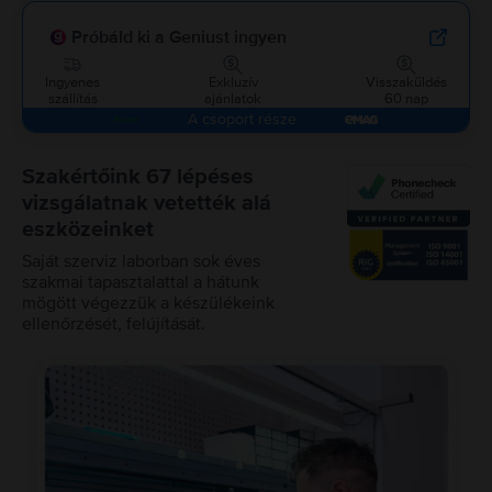
Próbáld ki a Geniust ingyen
Ingyenes
Exkluzív
Visszaküldés
szállítás
ajánlatok
60 nap
A csoport része
Szakértőink 67 lépéses
vizsgálatnak vetették alá
eszközeinket
Saját szerviz laborban sok éves
szakmai tapasztalattal a hátunk
mögött végezzük a készülékeink
ellenőrzését, felújítását.