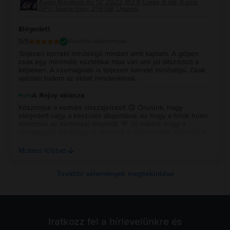
Apple MacBook Air 13″ 2022, M2 8 Cores, 8 GB, 8 core
GPU, Space Gray, 256 GB, Újszerű
Elégedett
5
/5
Vásárlói vélemények
Teljesen korrekt minőségű minden amit kaptam. A gépen
csak egy minimális esztétikai hiba van ami jól látszódott a
képeken. A csomagolás is teljesen korrekt minőségű. Csak
ajánlani tudom az oldalt mindenkinek.
A Rejoy válasza
Köszönjük a kedves visszajelzést! 😊 Örülünk, hogy
elégedett vagy a készülék állapotával, és hogy a fotók hűen
tükrözték az esztétikai állapotát. 💚 Jó hallani, hogy a
csomagolás minősége is elnyerte a tetszésedet. Köszönjük
a bizalmat és az ajánlást, sok örömet kívánunk a készülék
használatához! ✨ Köszönjük a kedves visszajelzést! 😊
Mutass többet
Örülünk, hogy elégedett vagy a készülék állapotával, és
hogy a fotók hűen tükrözték az esztétikai állapotát. 💚 Jó
hallani, hogy a csomagolás minősége is elnyerte a
További vélemények megtekintése
tetszésedet. Köszönjük a bizalmat és az ajánlást, sok örömet
kívánunk a készülék használatához! ✨
Iratkozz fel a hírlevelünkre és