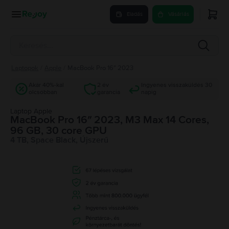
Eladás
Vásárlás
Laptopok
/
Apple
/
MacBook Pro 16″ 2023
Akár 40%-kal
2 év
Ingyenes visszaküldés 30
olcsóbban
garancia
napig
Laptop Apple
MacBook Pro 16″ 2023, M3 Max 14 Cores,
96 GB, 30 core GPU
4 TB, Space Black, Újszerű