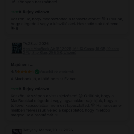
Jó. Könnyen használható.
A Rejoy válasza
Köszönjük, hogy megosztottad a tapasztalatodat! 💚 Örülünk,
hogy elégedett vagy a készülékkel. Használd sok örömmel!
🌟📱
TV
,
23 Jul 2026
Apple MacBook Air 15″ 2025, M4 10 Cores, 16 GB, 10 core
GPU, Sky Blue, 256 GB, Újszerű
Majdnem ...
4
/5
Vásárlói vélemények
A Macbook jó, a töltő nem :-/ Ez van.
A Rejoy válasza
Köszönjük szépen a visszajelzésed! 😊 Örülünk, hogy a
MacBookkal elégedett vagy, ugyanakkor sajnáljuk, hogy a
töltővel kapcsolatban nem ezt tapasztaltad. 💚 Hamarosan e-
mailben felvesszük veled a kapcsolatot, hogy mielőbb
megoldjuk a problémát. ✨
Battyányi Márton
,
20 Jul 2026