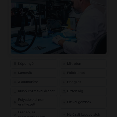
Képernyő
Mikrofon
Kamerák
Előtörténet
Akkumulátor
Hangzás
Külső esztétikai állapot
Biztonság
Folyadékkal nem
Fizikai gombok
érintkezett
Eredet-, és
Hálózati kapcsolatok
szoftvervizsgálat