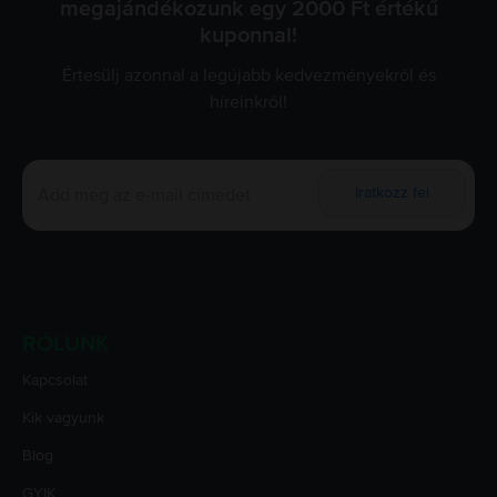
megajándékozunk egy 2000 Ft értékű
kuponnal!
Értesülj azonnal a legújabb kedvezményekről és
híreinkről!
Iratkozz fel
RÓLUNK
Kapcsolat
Kik vagyunk
Blog
GYIK