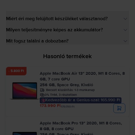
Miért éri meg felújított készüléket választanod?
Milyen teljesítményre képes az akkumulátor?
Mit fogsz találni a dobozban?
Hasonló termékek
- 5.800 Ft
Apple MacBook Air 13″ 2020, M1 8 Cores, 8
GB, 7 core GPU
256 GB, Space Gray, Kiváló
Becsült kiszállítás:
1-3 munkanap
0% THM, 3 részletben
Kedvezőbb ár a Genius-szal: 165.990 Ft
173.990 Ft
179.790 Ft
Apple MacBook Pro 13″ 2020, M1 8 Cores,
8 GB, 8 core GPU
256 GB, Space Gray, Kiváló