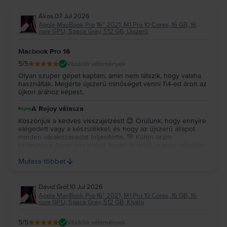
Ákos
,
07 Jul 2026
Apple MacBook Pro 16″ 2021, M1 Pro 10 Cores, 16 GB, 16
core GPU, Space Gray, 512 GB, Újszerű
Macbook Pro 16
5
/5
Vásárlói vélemények
Olyan szuper gépet kaptam, amin nem látszik, hogy valaha
használták. Megérte újszerű minőséget venni 1\4-ed áron az
újkori árához képest.
A Rejoy válasza
Köszönjük a kedves visszajelzést! 😊 Örülünk, hogy ennyire
elégedett vagy a készülékkel, és hogy az újszerű állapot
minden várakozásodat teljesítette. 💚 Külön öröm
számunkra, hogy úgy érzed, kiváló ár-érték arányú választás
volt a vásárlásod. Köszönjük a bizalmat, és várunk vissza a
Mutass többet
jövőben is! ✨
Dávid Gróf
,
10 Jul 2026
Apple MacBook Pro 16″ 2021, M1 Pro 10 Cores, 16 GB, 16
core GPU, Space Gray, 512 GB, Kiváló
5
/5
Vásárlói vélemények