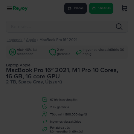
Eladás
Vásárlás
Laptopok
/
Apple
/
MacBook Pro 16″ 2021
Akár 40%-kal
2 év
Ingyenes visszaküldés 30
olcsóbban
garancia
napig
Laptop Apple
MacBook Pro 16″ 2021, M1 Pro 10 Cores,
16 GB, 16 core GPU
2 TB, Space Gray, Újszerű