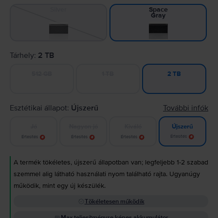
Silver
Space
Gray
Tárhely:
2 TB
512 GB
1 TB
2 TB
Esztétikai állapot:
Újszerű
További infók
Jó
Nagyon jó
Kiváló
Újszerű
Értesítés
Értesítés
Értesítés
Értesítés
A termék tökéletes, újszerű állapotban van; legfeljebb 1-2 szabad
szemmel alig látható használati nyom található rajta. Ugyanúgy
működik, mint egy új készülék.
Tökéletesen működik
Max teljesítményre képes akkumulátor