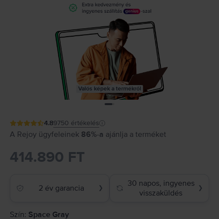
Valós képek a termékről
4.8
9750
értékelés
A Rejoy ügyfeleinek
86%-a
ajánlja a terméket
414.890 FT
30 napos, ingyenes
2 év garancia
❯
❯
visszaküldés
Szín:
Space Gray