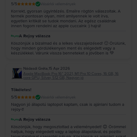
5
/5
Vásárlói vélemények
Korrekt, gyorsan ügyintézés. Emailre rögtön válaszoltak. A
termék pontosan olyan, mint amilyennek le volt írva,
egyetlen kritikát se tudok mondani. Az egész családnak
innen fogom rendelni az apple cuccaink :) hajrá!
A Rejoy válasza
Köszönjük a bizalmad és a lelkes visszajelzésed! 🙂 Örülünk,
hogy minden gördülékenyen ment és elégedett vagy a
készülékkel. Várunk vissza benneteket a jövőben is 💚
Nádasdi Gréta
,
15 Apr 2026
Apple MacBook Pro 16″ 2021, M1 Pro 10 Cores, 16 GB, 16
core GPU, Silver, 512 GB, Nagyon jó
Tökéletes!
5
/5
Vásárlói vélemények
Nagyon jó állapotú laptopot kaptam, csak is ajánlani tudom a
rejoy-t!
A Rejoy válasza
Köszönjük, hogy megosztottad a véleményedet! 😊 Örömmel
halljuk, hogy elégedett vagy a laptop állapotával, és pozitív
tapasztalatokat szereztél nálunk. Köszönjük az ajánlást, sokat