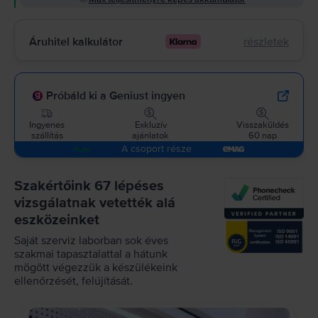
Áruhitel kalkulátor
részletek
Próbáld ki a Geniust ingyen
Ingyenes
Exkluzív
Visszaküldés
szállítás
ajánlatok
60 nap
A csoport része
Szakértőink 67 lépéses
vizsgálatnak vetették alá
eszközeinket
Saját szerviz laborban sok éves
szakmai tapasztalattal a hátunk
mögött végezzük a készülékeink
ellenőrzését, felújítását.