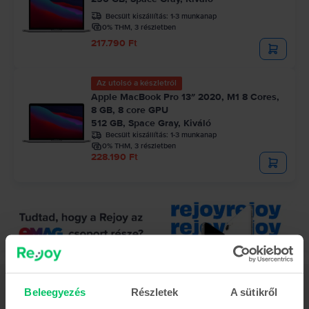
Becsült kiszállítás:
1-3 munkanap
0% THM, 3 részletben
217.790 Ft
Az utolsó a készletről
Apple MacBook Pro 13″ 2020, M1 8 Cores,
8 GB, 8 core GPU
512 GB, Space Gray, Kiváló
Becsült kiszállítás:
1-3 munkanap
0% THM, 3 részletben
228.190 Ft
Leírás
Beleegyezés
Részletek
A sütikről
Laptop Apple MacBook Pro 16″ 2021, M1 Pro 10 Cores, 16 GB, 16 core