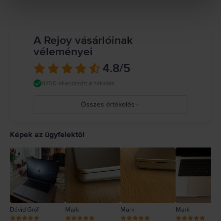
Lehetőleg kerüld, hogy a bőröd hosszabb ideig érintkezzen az eszközzel
vagy a tápegységgel működés vagy töltés közben. A MacBook mágneseket
és elektromágneses mezőket kibocsátó alkatrészeket és antennákat
tartalmaz, amik zavarhatják az orvosi eszközöket. Ha orvosi eszközt
A Rejoy vásárlóinak
használsz, kérj információt az eszköz gyártójától. Részletes információ:
véleményei
https://support.apple.com/en-ca/guide/macbook-air/apd9b8f7aa11/mac
4.8
/5
9750 ellenőrzött értékelés
Összes értékelés
5
4
Képek az ügyfelektől
3
2
1
Dávid Gróf
Mark
Mark
Mark