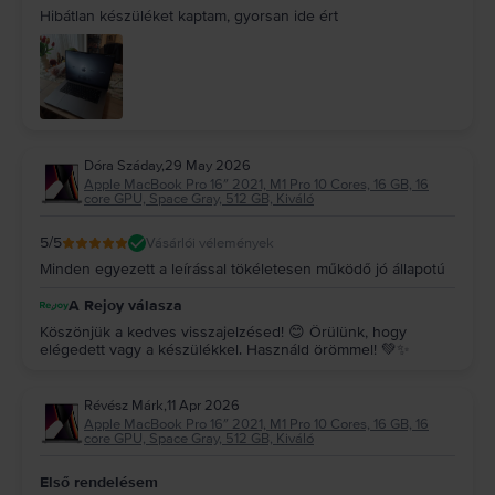
Hibátlan készüléket kaptam, gyorsan ide ért
Dóra Száday
,
29 May 2026
Apple MacBook Pro 16″ 2021, M1 Pro 10 Cores, 16 GB, 16
core GPU, Space Gray, 512 GB, Kiváló
5
/5
Vásárlói vélemények
Minden egyezett a leírással tökéletesen működő jó állapotú
A Rejoy válasza
Köszönjük a kedves visszajelzésed! 😊 Örülünk, hogy
elégedett vagy a készülékkel. Használd örömmel! 💚✨
Révész Márk
,
11 Apr 2026
Apple MacBook Pro 16″ 2021, M1 Pro 10 Cores, 16 GB, 16
core GPU, Space Gray, 512 GB, Kiváló
Első rendelésem