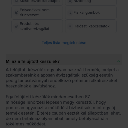
Külső esztétikai állapot
Biztonság
Folyadékkal nem
Fizikai gombok
érintkezett
Eredet-, és
Hálózati kapcsolatok
szoftvervizsgálat
Teljes lista megtekintése
Mi az a felújított készülék?
A felújított készülék egy olyan használt termék, melyet a
szakembereink alaposan átvizsgáltak, szükség esetén
pedig tanúsítvánnyal rendelkező prémium alkatrészeket
használnak a javításához.
Egy felújított készülék minden esetben 67
minőségellenőrzési lépésen megy keresztül, hogy
pontosan ugyanazt a működést biztosítsuk, mint egy új
termék esetén. Eltérés csupán esztétikai állapotban lehet,
de nem tartalmaz olyan hibát, amely befolyásolná a
tökéletes működést.