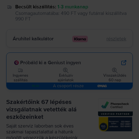
Becsült kiszállítás:
1-3 munkanap
Csomagautomatába
:
490 FT
vagy
futárral kiszállítva
990 FT
Áruhitel kalkulátor
részletek
Próbáld ki a Geniust ingyen
Ingyenes
Exkluzív
Visszaküldés
szállítás
ajánlatok
60 nap
A csoport része
Szakértőink 67 lépéses
vizsgálatnak vetették alá
eszközeinket
Saját szerviz laborban sok éves
szakmai tapasztalattal a hátunk
mögött végezzük a készülékeink