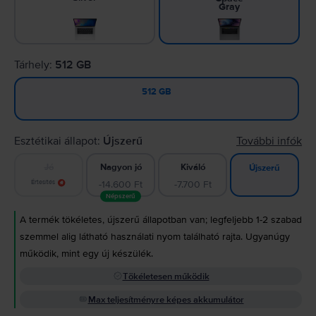
Gray
Tárhely:
512 GB
512 GB
Esztétikai állapot:
Újszerű
További infók
Jó
Nagyon jó
Kiváló
Újszerű
Értesítés
-14.600 Ft
-7.700 Ft
Népszerű
A termék tökéletes, újszerű állapotban van; legfeljebb 1-2 szabad
szemmel alig látható használati nyom található rajta. Ugyanúgy
működik, mint egy új készülék.
Tökéletesen működik
Max teljesítményre képes akkumulátor