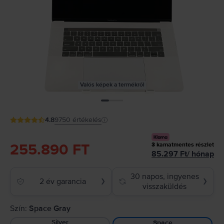
Valós képek a termékről
4.8
9750
értékelés
255.890 FT
3
kamatmentes részlet
85.297
Ft
/
hónap
30 napos, ingyenes
2 év garancia
❯
❯
visszaküldés
Szín:
Space Gray
Silver
Space