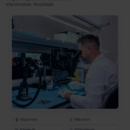
ellenőrzését, felújítását.
Képernyő
Mikrofon
Kamerák
Előtörténet