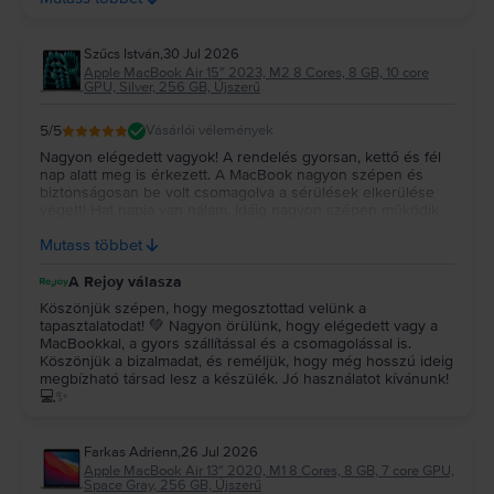
leghülyébb találmánya, miért kell 4 mp-et várni, hogy
lehalkítsa vagy felhangosítsa vagy bármi mást csináljon.
Szűcs István
,
30 Jul 2026
Apple MacBook Air 15″ 2023, M2 8 Cores, 8 GB, 10 core
GPU, Silver, 256 GB, Újszerű
5
/5
Vásárlói vélemények
Nagyon elégedett vagyok! A rendelés gyorsan, kettő és fél
nap alatt meg is érkezett. A MacBook nagyon szépen és
biztonságosan be volt csomagolva a sérülések elkerülése
végett! Hat napja van nálam. Idáig nagyon szépen működik.
Újszerűt vettem és az állapota tényleg megfelel a leírtaknak!
Mutass többet
Remélem még nagyon sokáig jól fog működni! Köszönöm!!!
A Rejoy válasza
Köszönjük szépen, hogy megosztottad velünk a
tapasztalatodat! 💚 Nagyon örülünk, hogy elégedett vagy a
MacBookkal, a gyors szállítással és a csomagolással is.
Köszönjük a bizalmadat, és reméljük, hogy még hosszú ideig
megbízható társad lesz a készülék. Jó használatot kívánunk!
💻✨
Farkas Adrienn
,
26 Jul 2026
Apple MacBook Air 13″ 2020, M1 8 Cores, 8 GB, 7 core GPU,
Space Gray, 256 GB, Újszerű