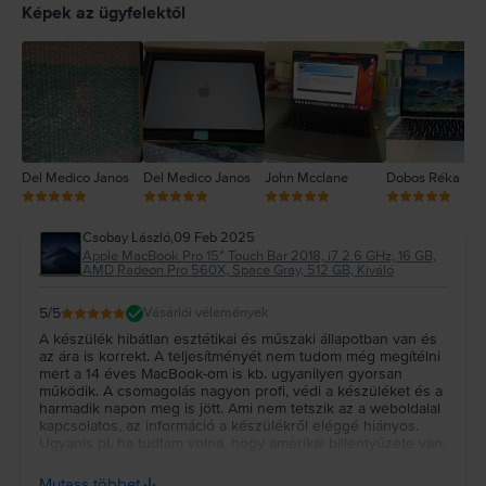
4
Képek az ügyfelektől
3
2
1
Del Medico Janos
Del Medico Janos
John Mcclane
Dobos Réka
Csobay László
,
09 Feb 2025
Apple MacBook Pro 15″ Touch Bar 2018, i7 2.6 GHz, 16 GB,
AMD Radeon Pro 560X, Space Gray, 512 GB, Kiváló
5
/5
Vásárlói vélemények
A készülék hibátlan esztétikai és műszaki állapotban van és
az ára is korrekt. A teljesítményét nem tudom még megítélni
mert a 14 éves MacBook-om is kb. ugyanilyen gyorsan
működik. A csomagolás nagyon profi, védi a készüléket és a
harmadik napon meg is jött. Ami nem tetszik az a weboldalal
kapcsolatos, az információ a készülékről eléggé hiányos.
Ugyanis pl. ha tudtam volna, hogy amerikai billentyűzete van,
meg sem rendelem. Amiről viszont Őnök nem tehetnek, az a
Touch bár működése, szerintem a világ legfeleslegesebb és
Mutass többet