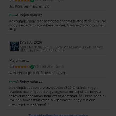
5
/5
Vásárlói vélemények
Jó. Könnyen használható.
A Rejoy válasza
Köszönjük, hogy megosztottad a tapasztalatodat! 💚 Örülünk,
hogy elégedett vagy a készülékkel. Használd sok örömmel!
🌟📱
TV
,
23 Jul 2026
Apple MacBook Air 15″ 2025, M4 10 Cores, 16 GB, 10 core
GPU, Sky Blue, 256 GB, Újszerű
Majdnem ...
4
/5
Vásárlói vélemények
A Macbook jó, a töltő nem :-/ Ez van.
A Rejoy válasza
Köszönjük szépen a visszajelzésed! 😊 Örülünk, hogy a
MacBookkal elégedett vagy, ugyanakkor sajnáljuk, hogy a
töltővel kapcsolatban nem ezt tapasztaltad. 💚 Hamarosan e-
mailben felvesszük veled a kapcsolatot, hogy mielőbb
megoldjuk a problémát. ✨
További vélemények megtekintése