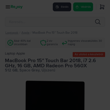
Eladás
Vásárlás
Laptopok
/
Apple
/
MacBook Pro 15″ Touch Bar 2018
Akár 40%-kal
2 év
Ingyenes visszaküldés 30
olcsóbban
garancia
napig
Laptop Apple
Az utolsó a készletről
MacBook Pro 15″ Touch Bar 2018, i7 2.6
GHz, 16 GB, AMD Radeon Pro 560X
512 GB, Space Gray, Újszerű