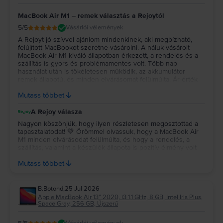
MacBook Air M1 – remek választás a Rejoytól
5
/5
Vásárlói vélemények
A Rejoyt jó szívvel ajánlom mindenkinek, aki megbízható,
felújított MacBookot szeretne vásárolni. A náluk vásárolt
MacBook Air M1 kiváló állapotban érkezett, a rendelés és a
szállítás is gyors és problémamentes volt. Több nap
használat után is tökéletesen működik, az akkumulátor
remek állapotú, és minden elvárásomat felülmúlta. Ár-érték
arányban szerintem kiváló választás volt, biztosan szívesen
Mutass többet
vásárolnék tőlük újra.
A Rejoy válasza
Nagyon köszönjük, hogy ilyen részletesen megosztottad a
tapasztalatodat! 💚 Örömmel olvassuk, hogy a MacBook Air
M1 minden elvárásodat felülmúlta, és hogy a rendelés, a
szállítás, valamint a készülék állapota is pozitív élmény volt
számodra. Köszönjük a bizalmadat és az ajánlást, reméljük, a
Mutass többet
jövőben is minket választasz! 💻✨
B.Botond
,
25 Jul 2026
Apple MacBook Air 13″ 2020, i3 1.1 GHz, 8 GB, Intel Iris Plus,
Space Gray, 256 GB, Újszerű