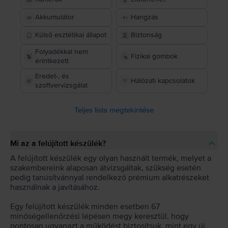
Akkumulátor
Hangzás
Külső esztétikai állapot
Biztonság
Folyadékkal nem
Fizikai gombok
érintkezett
Eredet-, és
Hálózati kapcsolatok
szoftvervizsgálat
Teljes lista megtekintése
Mi az a felújított készülék?
A felújított készülék egy olyan használt termék, melyet a
szakembereink alaposan átvizsgáltak, szükség esetén
pedig tanúsítvánnyal rendelkező prémium alkatrészeket
használnak a javításához.
Egy felújított készülék minden esetben 67
minőségellenőrzési lépésen megy keresztül, hogy
pontosan ugyanazt a működést biztosítsuk, mint egy új