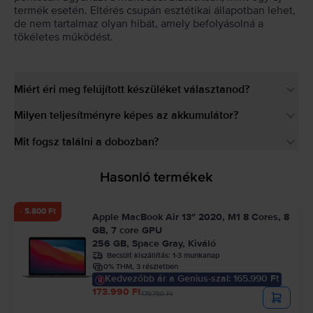
termék esetén. Eltérés csupán esztétikai állapotban lehet,
de nem tartalmaz olyan hibát, amely befolyásolná a
tökéletes működést.
Miért éri meg felújított készüléket választanod?
Milyen teljesítményre képes az akkumulátor?
Mit fogsz találni a dobozban?
Hasonló termékek
- 5.800 Ft
Apple MacBook Air 13″ 2020, M1 8 Cores, 8
GB, 7 core GPU
256 GB, Space Gray, Kiváló
Becsült kiszállítás:
1-3 munkanap
0% THM, 3 részletben
Kedvezőbb ár a Genius-szal: 165.990 Ft
173.990 Ft
179.790 Ft