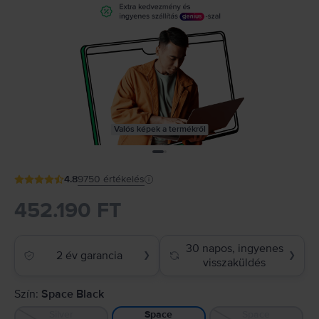
Valós képek a termékről
4.8
9750
értékelés
452.190 FT
30 napos, ingyenes
2 év garancia
❯
❯
visszaküldés
Szín:
Space Black
Silver
Space
Space