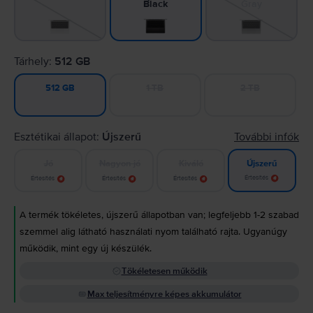
Gray
Black
Tárhely:
512 GB
1 TB
2 TB
512 GB
Esztétikai állapot:
Újszerű
További infók
Jó
Nagyon jó
Kiváló
Újszerű
Értesítés
Értesítés
Értesítés
Értesítés
A termék tökéletes, újszerű állapotban van; legfeljebb 1-2 szabad
szemmel alig látható használati nyom található rajta. Ugyanúgy
működik, mint egy új készülék.
Tökéletesen működik
Max teljesítményre képes akkumulátor