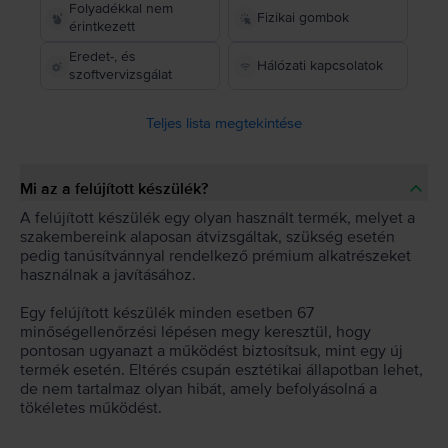
Folyadékkal nem
Fizikai gombok
érintkezett
Eredet-, és
Hálózati kapcsolatok
szoftvervizsgálat
Teljes lista megtekintése
Mi az a felújított készülék?
A felújított készülék egy olyan használt termék, melyet a
szakembereink alaposan átvizsgáltak, szükség esetén
pedig tanúsítvánnyal rendelkező prémium alkatrészeket
használnak a javításához.
Egy felújított készülék minden esetben 67
minőségellenőrzési lépésen megy keresztül, hogy
pontosan ugyanazt a működést biztosítsuk, mint egy új
termék esetén. Eltérés csupán esztétikai állapotban lehet,
de nem tartalmaz olyan hibát, amely befolyásolná a
tökéletes működést.