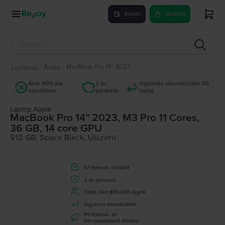
Eladás
Vásárlás
Laptopok
/
Apple
/
MacBook Pro 14″ 2023
Akár 40%-kal
2 év
Ingyenes visszaküldés 30
olcsóbban
garancia
napig
Laptop Apple
MacBook Pro 14″ 2023, M3 Pro 11 Cores,
36 GB, 14 core GPU
512 GB, Space Black, Újszerű