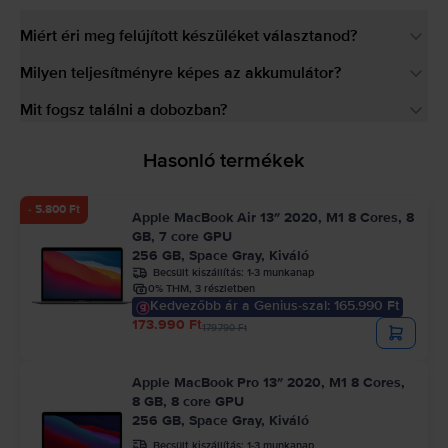
Miért éri meg felújított készüléket választanod?
Milyen teljesítményre képes az akkumulátor?
Mit fogsz találni a dobozban?
Hasonló termékek
- 5.800 Ft
Apple MacBook Air 13″ 2020, M1 8 Cores, 8
GB, 7 core GPU
256 GB, Space Gray, Kiváló
Becsült kiszállítás:
1-3 munkanap
0% THM, 3 részletben
Kedvezőbb ár a Genius-szal: 165.990 Ft
173.990 Ft
179.790 Ft
Apple MacBook Pro 13″ 2020, M1 8 Cores,
8 GB, 8 core GPU
256 GB, Space Gray, Kiváló
Becsült kiszállítás:
1-3 munkanap