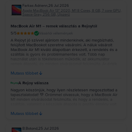
Farkas Adrienn
,
26 Jul 2026
Apple MacBook Air 13″ 2020, M1 8 Cores, 8 GB, 7 core GPU,
Space Gray, 256 GB, Újszerű
MacBook Air M1 – remek választás a Rejoytól
5
/5
Vásárlói vélemények
A Rejoyt jó szívvel ajánlom mindenkinek, aki megbízható,
felújított MacBookot szeretne vásárolni. A náluk vásárolt
MacBook Air M1 kiváló állapotban érkezett, a rendelés és a
szállítás is gyors és problémamentes volt. Több nap
használat után is tökéletesen működik, az akkumulátor
remek állapotú, és minden elvárásomat felülmúlta. Ár-érték
arányban szerintem kiváló választás volt, biztosan szívesen
Mutass többet
vásárolnék tőlük újra.
A Rejoy válasza
Nagyon köszönjük, hogy ilyen részletesen megosztottad a
tapasztalatodat! 💚 Örömmel olvassuk, hogy a MacBook Air
M1 minden elvárásodat felülmúlta, és hogy a rendelés, a
szállítás, valamint a készülék állapota is pozitív élmény volt
számodra. Köszönjük a bizalmadat és az ajánlást, reméljük, a
Mutass többet
jövőben is minket választasz! 💻✨
B.Botond
,
25 Jul 2026