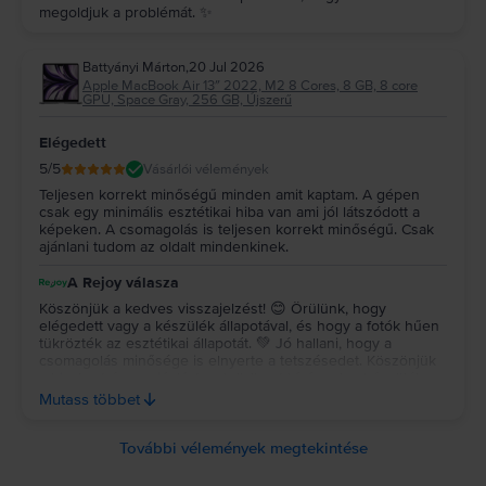
megoldjuk a problémát. ✨
Battyányi Márton
,
20 Jul 2026
Apple MacBook Air 13″ 2022, M2 8 Cores, 8 GB, 8 core
GPU, Space Gray, 256 GB, Újszerű
Elégedett
5
/5
Vásárlói vélemények
Teljesen korrekt minőségű minden amit kaptam. A gépen
csak egy minimális esztétikai hiba van ami jól látszódott a
képeken. A csomagolás is teljesen korrekt minőségű. Csak
ajánlani tudom az oldalt mindenkinek.
A Rejoy válasza
Köszönjük a kedves visszajelzést! 😊 Örülünk, hogy
elégedett vagy a készülék állapotával, és hogy a fotók hűen
tükrözték az esztétikai állapotát. 💚 Jó hallani, hogy a
csomagolás minősége is elnyerte a tetszésedet. Köszönjük
a bizalmat és az ajánlást, sok örömet kívánunk a készülék
használatához! ✨ Köszönjük a kedves visszajelzést! 😊
Mutass többet
Örülünk, hogy elégedett vagy a készülék állapotával, és
hogy a fotók hűen tükrözték az esztétikai állapotát. 💚 Jó
hallani, hogy a csomagolás minősége is elnyerte a
További vélemények megtekintése
tetszésedet. Köszönjük a bizalmat és az ajánlást, sok örömet
kívánunk a készülék használatához! ✨