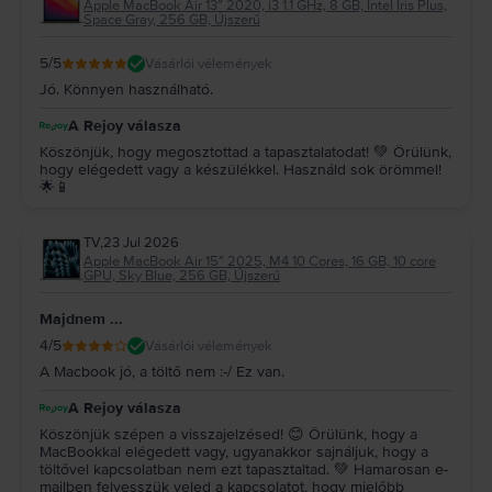
Apple MacBook Air 13″ 2020, i3 1.1 GHz, 8 GB, Intel Iris Plus,
Space Gray, 256 GB, Újszerű
5
/5
Vásárlói vélemények
Jó. Könnyen használható.
A Rejoy válasza
Köszönjük, hogy megosztottad a tapasztalatodat! 💚 Örülünk,
hogy elégedett vagy a készülékkel. Használd sok örömmel!
🌟📱
TV
,
23 Jul 2026
Apple MacBook Air 15″ 2025, M4 10 Cores, 16 GB, 10 core
GPU, Sky Blue, 256 GB, Újszerű
Majdnem ...
4
/5
Vásárlói vélemények
A Macbook jó, a töltő nem :-/ Ez van.
A Rejoy válasza
Köszönjük szépen a visszajelzésed! 😊 Örülünk, hogy a
MacBookkal elégedett vagy, ugyanakkor sajnáljuk, hogy a
töltővel kapcsolatban nem ezt tapasztaltad. 💚 Hamarosan e-
mailben felvesszük veled a kapcsolatot, hogy mielőbb