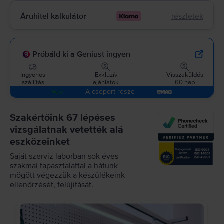
Áruhitel kalkulátor
részletek
Próbáld ki a Geniust ingyen
Ingyenes
Exkluzív
Visszaküldés
szállítás
ajánlatok
60 nap
A csoport része
Szakértőink 67 lépéses
vizsgálatnak vetették alá
eszközeinket
Saját szerviz laborban sok éves
szakmai tapasztalattal a hátunk
mögött végezzük a készülékeink
ellenőrzését, felújítását.