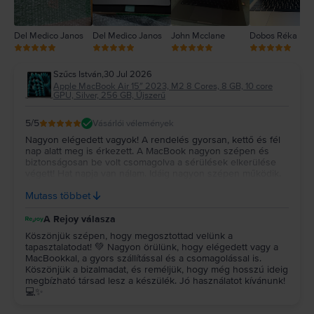
Del Medico Janos
Del Medico Janos
John Mcclane
Dobos Réka
Szűcs István
,
30 Jul 2026
Apple MacBook Air 15″ 2023, M2 8 Cores, 8 GB, 10 core
GPU, Silver, 256 GB, Újszerű
5
/5
Vásárlói vélemények
Nagyon elégedett vagyok! A rendelés gyorsan, kettő és fél
nap alatt meg is érkezett. A MacBook nagyon szépen és
biztonságosan be volt csomagolva a sérülések elkerülése
végett! Hat napja van nálam. Idáig nagyon szépen működik.
Újszerűt vettem és az állapota tényleg megfelel a leírtaknak!
Mutass többet
Remélem még nagyon sokáig jól fog működni! Köszönöm!!!
A Rejoy válasza
Köszönjük szépen, hogy megosztottad velünk a
tapasztalatodat! 💚 Nagyon örülünk, hogy elégedett vagy a
MacBookkal, a gyors szállítással és a csomagolással is.
Köszönjük a bizalmadat, és reméljük, hogy még hosszú ideig
megbízható társad lesz a készülék. Jó használatot kívánunk!
💻✨