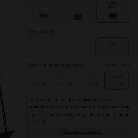
Silver
Space
Space
Black
Gray
Tárhely:
4 TB
1 TB
2 TB
4 TB
Esztétikai állapot:
Újszerű
További infók
Jó
Nagyon jó
Kiváló
Újszerű
Értesítés
Értesítés
Értesítés
Értesítés
A termék tökéletes, újszerű állapotban van;
legfeljebb 1-2 szabad szemmel alig látható használati
nyom található rajta. Ugyanúgy működik, mint egy új
készülék.
Tökéletesen működik