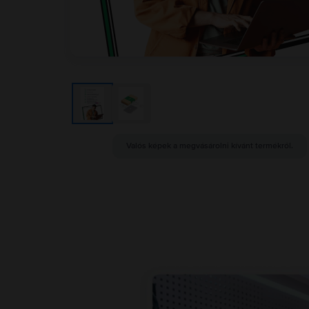
Valós képek a megvásárolni kívánt termékről.