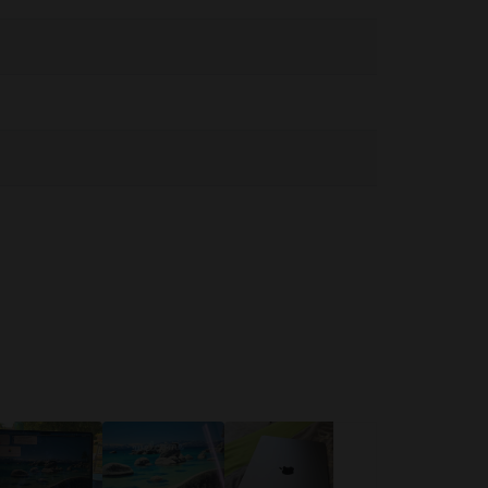
érintkezzen az eszközzel vagy a tápegységgel működés vagy
közöket. Ha orvosi eszközt használsz, kérj információt az