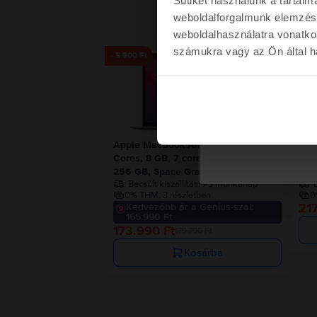
weboldalforgalmunk elemzésé
weboldalhasználatra vonatko
számukra vagy az Ön által ha
- 5.800 Ft
Kére
Nem kérem a kup
Apple MacBook Air 13″ 2020, M1 8
App
Cores, 8 GB, 7 core GPU
Cor
256 GB, Space Gray, Kiváló
256
Becsült kiszállítás:
1-3 munkanap
B
0% THM, 3 részletben
0
217
Kedvezőbb ár a Genius-szal:
165.990 Ft
173.990 Ft
179.790 Ft
Kosárba