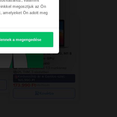
einkkel megosztjuk az Ön
l, amelyeket Ön adott meg
etről
- 5.800 Ft
ennek a megengedése
1 8
Apple MacBook Air 13″ 2020, M1 8
Cores, 8 GB, 7 core GPU
256 GB, Silver, Kiváló
Becsült kiszállítás:
1-3 munkanap
0% THM, 3 részletben
Kedvezőbb ár a Genius-szal:
165.990 Ft
173.990 Ft
179.790 Ft
Kosárba