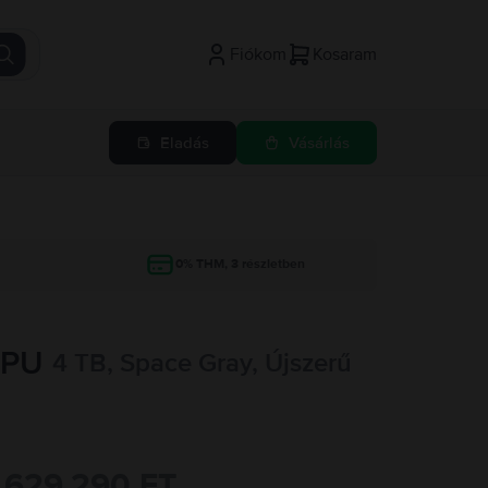
Fiókom
Kosaram
Eladás
Vásárlás
g
0% THM, 3 részletben
GPU
4 TB, Space Gray, Újszerű
629.290 FT