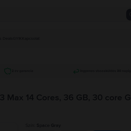
s Deals
GYIK
Kapcsolat
2 év garancia
Ingyenes visszaküldés 30 napi
3 Max 14 Cores, 36 GB, 30 core 
Szín:
Space Gray