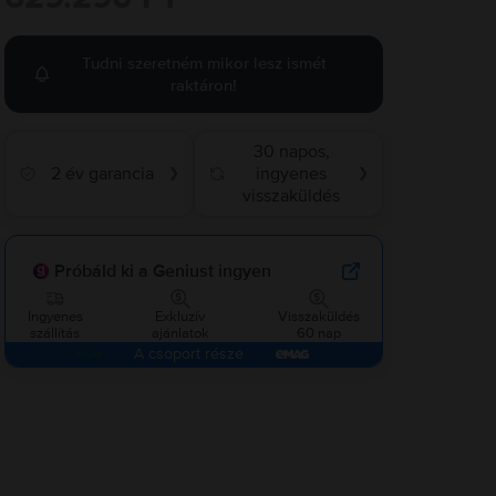
Tudni szeretném mikor lesz ismét
raktáron!
30 napos,
2 év garancia
ingyenes
❯
❯
visszaküldés
Próbáld ki a Geniust ingyen
Ingyenes
Exkluzív
Visszaküldés
szállítás
ajánlatok
60 nap
A csoport része