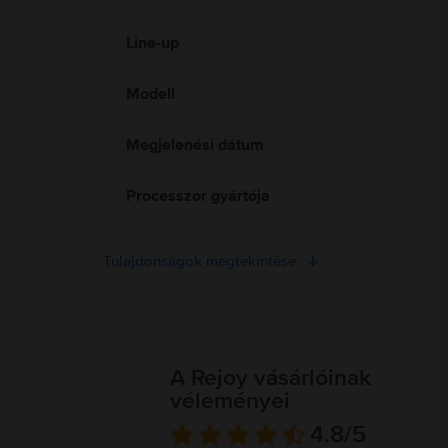
garancia és 30 napos ingyenes visszaküldési le
mindig biztosíts megfelelő szellőzést a MacBook és a tápegysé
töltés közben. A MacBook mágneseket és elektromágneses mezőket
Line-up
eszköz gyártójától. Részletes információ:
https://support.apple
Modell
Megjelenési dátum
Processzor gyártója
Tulajdonságok megtekintése
A Rejoy vásárlóinak
véleményei
4.8
/5