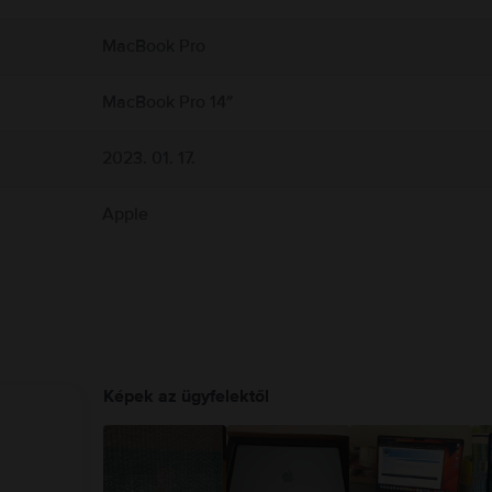
hetőség. Ne habozz, és válassz OKOSAN!
g körül, és kezeld őket óvatosan. Lehetőleg kerüld, hogy a bőröd hosszabb ideig 
 kibocsátó alkatrészeket és antennákat tartalmaz, amik zavarhatják az orvosi esz
MacBook Pro
.com/en-ca/guide/macbook-air/apd9b8f7aa11/mac
MacBook Pro 14″
2023. 01. 17.
Apple
Képek az ügyfelektől