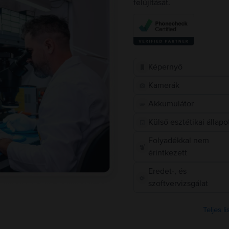
felújítását.
Képernyő
Kamerák
Akkumulátor
Külső esztétikai állapo
Folyadékkal nem
érintkezett
Eredet-, és
szoftvervizsgálat
Teljes l