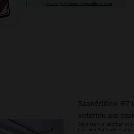
Max teljesítményre képes akkumulátor
Szakértőink 67 
vetették alá esz
Saját szerviz laborban sok 
hátunk mögött végezzük a 