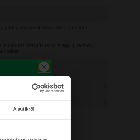
pedig tanúsítvánnyal rendelkező prémium
 működést biztosítsuk, mint egy új termék
működést.
A sütikről
tosításához, valamint