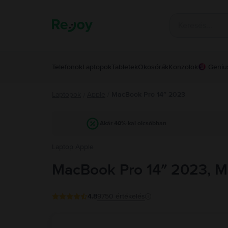
Telefonok
Laptopok
Tabletek
Okosórák
Konzolok
Geniu
Laptopok
Apple
/
MacBook Pro 14″ 2023
/
Akár 40%-kal olcsóbban
Laptop Apple
MacBook Pro 14″ 2023, M
4.8
9750
értékelés