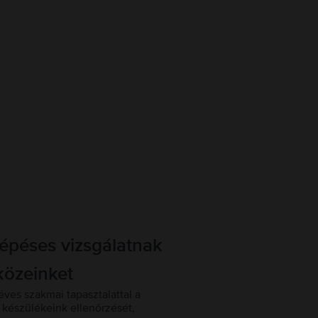
lépéses vizsgálatnak
közeinket
éves szakmai tapasztalattal a
készülékeink ellenőrzését,