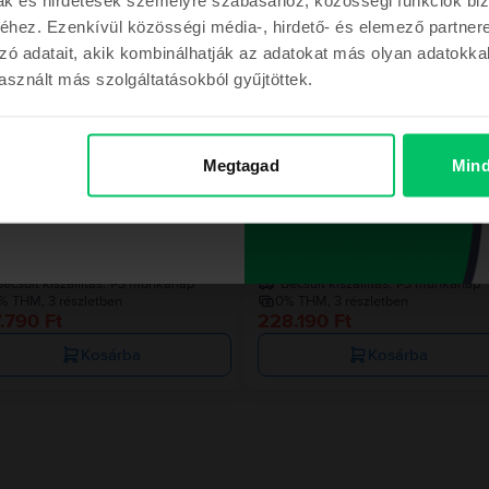
hez. Ezenkívül közösségi média-, hirdető- és elemező partner
zó adatait, akik kombinálhatják az adatokat más olyan adatokka
sznált más szolgáltatásokból gyűjtöttek.
Az utolsó a készl
m a kupont
Megtagad
Mind
ont a megrendelésemhez
le MacBook Pro 13″ 2020, M1 8
Apple MacBook Pro 13″ 2020, M
es, 8 GB, 8 core GPU
Cores, 8 GB, 8 core GPU
 GB, Space Gray, Kiváló
512 GB, Space Gray, Kiváló
ecsült kiszállítás:
1-3 munkanap
Becsült kiszállítás:
1-3 munkanap
% THM, 3 részletben
0% THM, 3 részletben
.790 Ft
228.190 Ft
Kosárba
Kosárba