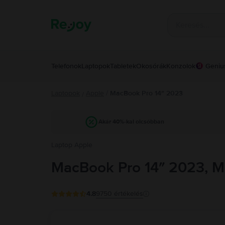
Telefonok
Laptopok
Tabletek
Okosórák
Konzolok
Geniu
Laptopok
Apple
/
MacBook Pro 14″ 2023
/
Akár 40%-kal olcsóbban
Laptop Apple
MacBook Pro 14″ 2023, M
4.8
9750
értékelés