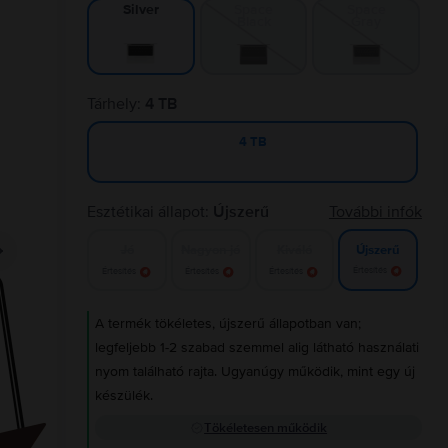
Space
Space
Silver
Black
Gray
Tárhely:
4 TB
4 TB
Esztétikai állapot:
Újszerű
További infók
Jó
Nagyon jó
Kiváló
Újszerű
Értesítés
Értesítés
Értesítés
Értesítés
A termék tökéletes, újszerű állapotban van;
legfeljebb 1-2 szabad szemmel alig látható használati
nyom található rajta. Ugyanúgy működik, mint egy új
készülék.
Tökéletesen működik