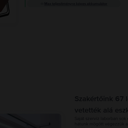
Max teljesítményre képes akkumulátor
Szakértőink 67 
vetették alá esz
Saját szerviz laborban sok 
hátunk mögött végezzük a 