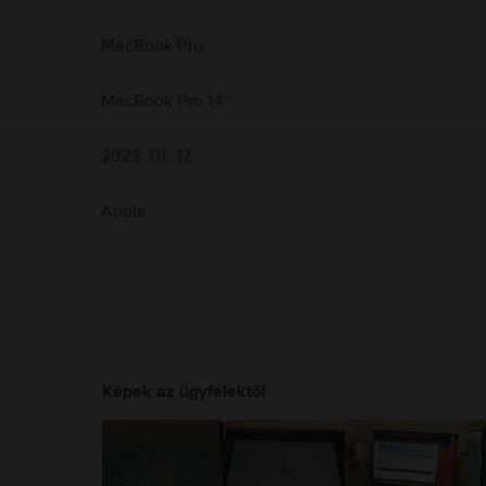
hetőség. Ne habozz, és válassz OKOSAN!
g körül, és kezeld őket óvatosan. Lehetőleg kerüld, hogy a bőröd hosszabb ideig 
 kibocsátó alkatrészeket és antennákat tartalmaz, amik zavarhatják az orvosi esz
MacBook Pro
.com/en-ca/guide/macbook-air/apd9b8f7aa11/mac
MacBook Pro 14″
2023. 01. 17.
Apple
Képek az ügyfelektől