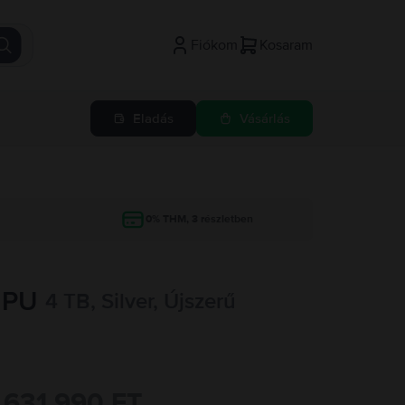
Fiókom
Kosaram
Eladás
Vásárlás
g
0% THM, 3 részletben
GPU
4 TB, Silver, Újszerű
631.990 FT