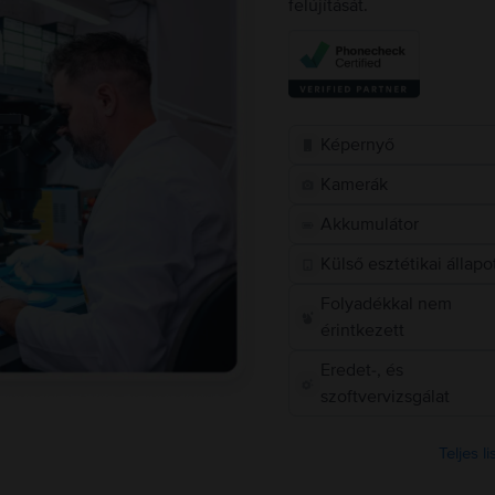
felújítását.
Képernyő
Kamerák
Akkumulátor
Külső esztétikai állapo
Folyadékkal nem
érintkezett
Eredet-, és
szoftvervizsgálat
Teljes l