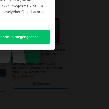
einkkel megosztjuk az Ön
l, amelyeket Ön adott meg
ennek a megengedése
 8
Apple MacBook Pro 13″ Touch Bar
2019, i7 2.8 GHz, 16 GB, Intel Iris
Plus Graphics 655
256 GB, Space Gray, Kiváló
Becsült kiszállítás:
1-3 munkanap
0% THM, 3 részletben
192.890 Ft
Kosárba