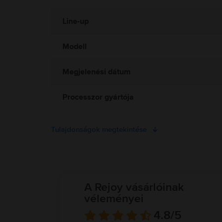
garancia és 30 napos ingyenes visszaküldési le
mindig biztosíts megfelelő szellőzést a MacBook és a tápegysé
töltés közben. A MacBook mágneseket és elektromágneses mezőket
Line-up
eszköz gyártójától. Részletes információ:
https://support.apple
Modell
Megjelenési dátum
Processzor gyártója
Tulajdonságok megtekintése
A Rejoy vásárlóinak
véleményei
4.8
/5