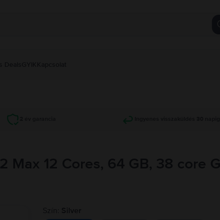
s Deals
GYIK
Kapcsolat
2 év garancia
Ingyenes visszaküldés 30 napi
2 Max 12 Cores, 64 GB, 38 core 
Szín:
Silver