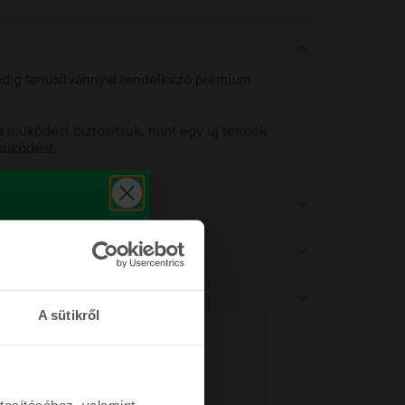
pedig tanúsítvánnyal rendelkező prémium
 működést biztosítsuk, mint egy új termék
működést.
A sütikről
tosításához, valamint