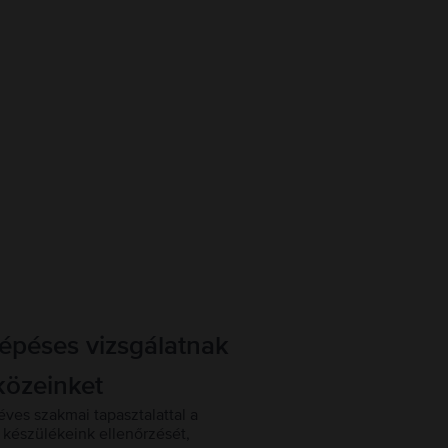
lépéses vizsgálatnak
közeinket
éves szakmai tapasztalattal a
készülékeink ellenőrzését,