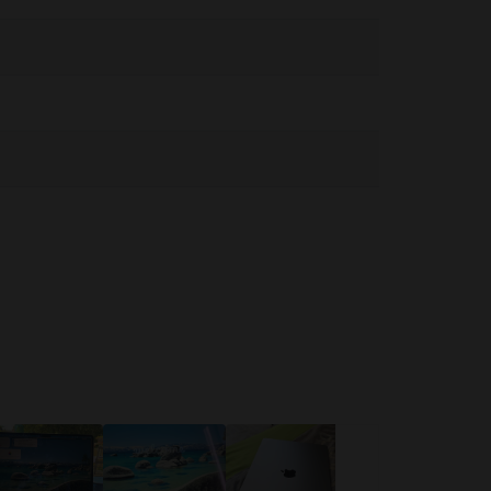
érintkezzen az eszközzel vagy a tápegységgel működés vagy
közöket. Ha orvosi eszközt használsz, kérj információt az