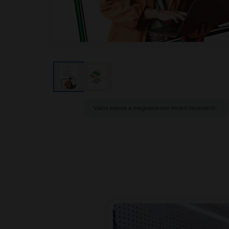
Valós képek a megvásárolni kívánt termékről.