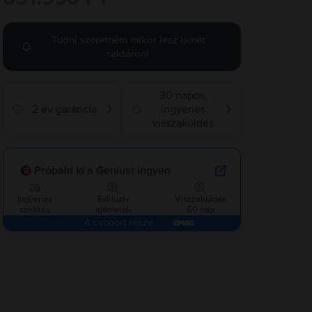
Tudni szeretném mikor lesz ismét
raktáron!
30 napos,
2 év garancia
ingyenes
❯
❯
visszaküldés
Próbáld ki a Geniust ingyen
Ingyenes
Exkluzív
Visszaküldés
szállítás
ajánlatok
60 nap
A csoport része