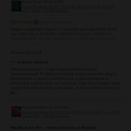
Szűcs István
,
30 Jul 2026
Apple MacBook Air 15″ 2023, M2 8 Cores, 8 GB, 10 core
GPU, Silver, 256 GB, Újszerű
5
/5
Vásárlói vélemények
Nagyon elégedett vagyok! A rendelés gyorsan, kettő és fél
nap alatt meg is érkezett. A MacBook nagyon szépen és
biztonságosan be volt csomagolva a sérülések elkerülése
végett! Hat napja van nálam. Idáig nagyon szépen működik.
Újszerűt vettem és az állapota tényleg megfelel a leírtaknak!
Mutass többet
Remélem még nagyon sokáig jól fog működni! Köszönöm!!!
A Rejoy válasza
Köszönjük szépen, hogy megosztottad velünk a
tapasztalatodat! 💚 Nagyon örülünk, hogy elégedett vagy a
MacBookkal, a gyors szállítással és a csomagolással is.
Köszönjük a bizalmadat, és reméljük, hogy még hosszú ideig
megbízható társad lesz a készülék. Jó használatot kívánunk!
💻✨
Farkas Adrienn
,
26 Jul 2026
Apple MacBook Air 13″ 2020, M1 8 Cores, 8 GB, 7 core GPU,
Space Gray, 256 GB, Újszerű
MacBook Air M1 – remek választás a Rejoytól