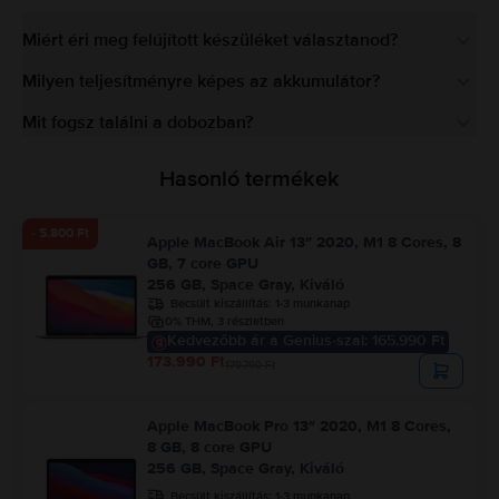
Miért éri meg felújított készüléket választanod?
Milyen teljesítményre képes az akkumulátor?
Mit fogsz találni a dobozban?
Hasonló termékek
- 5.800 Ft
Apple MacBook Air 13″ 2020, M1 8 Cores, 8
GB, 7 core GPU
256 GB, Space Gray, Kiváló
Becsült kiszállítás:
1-3 munkanap
0% THM, 3 részletben
Kedvezőbb ár a Genius-szal: 165.990 Ft
173.990 Ft
179.790 Ft
Apple MacBook Pro 13″ 2020, M1 8 Cores,
8 GB, 8 core GPU
256 GB, Space Gray, Kiváló
Becsült kiszállítás:
1-3 munkanap