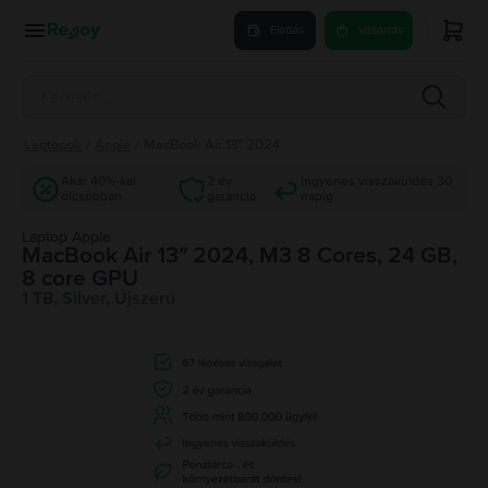
Eladás
Vásárlás
Laptopok
/
Apple
/
MacBook Air 13″ 2024
Akár 40%-kal
2 év
Ingyenes visszaküldés 30
olcsóbban
garancia
napig
Laptop Apple
MacBook Air 13″ 2024, M3 8 Cores, 24 GB,
8 core GPU
1 TB, Silver, Újszerű