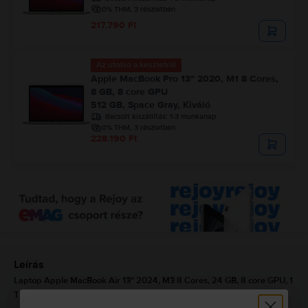
0% THM, 3 részletben
217.790 Ft
Az utolsó a készletről
Apple MacBook Pro 13″ 2020, M1 8 Cores,
8 GB, 8 core GPU
512 GB, Space Gray, Kiváló
Becsült kiszállítás:
1-3 munkanap
0% THM, 3 részletben
228.190 Ft
Leírás
Laptop Apple MacBook Air 13″ 2024, M3 8 Cores, 24 GB, 8 core GPU, 1
TB, Silver, Újszerű