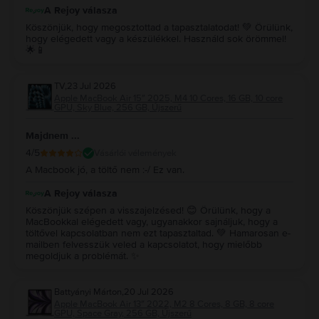
A Rejoy válasza
Köszönjük, hogy megosztottad a tapasztalatodat! 💚 Örülünk,
hogy elégedett vagy a készülékkel. Használd sok örömmel!
🌟📱
TV
,
23 Jul 2026
Apple MacBook Air 15″ 2025, M4 10 Cores, 16 GB, 10 core
GPU, Sky Blue, 256 GB, Újszerű
Majdnem ...
4
/5
Vásárlói vélemények
A Macbook jó, a töltő nem :-/ Ez van.
A Rejoy válasza
Köszönjük szépen a visszajelzésed! 😊 Örülünk, hogy a
MacBookkal elégedett vagy, ugyanakkor sajnáljuk, hogy a
töltővel kapcsolatban nem ezt tapasztaltad. 💚 Hamarosan e-
mailben felvesszük veled a kapcsolatot, hogy mielőbb
megoldjuk a problémát. ✨
Battyányi Márton
,
20 Jul 2026
Apple MacBook Air 13″ 2022, M2 8 Cores, 8 GB, 8 core
GPU, Space Gray, 256 GB, Újszerű