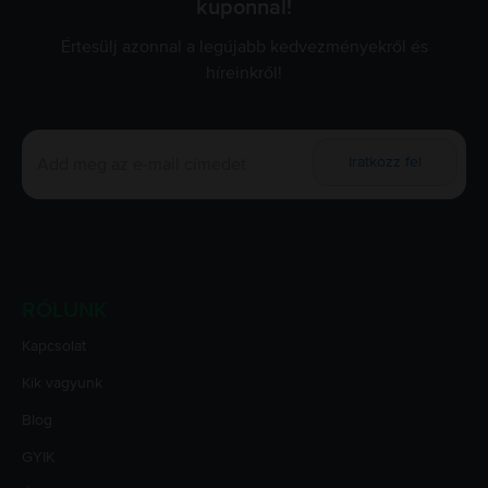
kuponnal!
Értesülj azonnal a legújabb kedvezményekről és
híreinkről!
Iratkozz fel
RÓLUNK
Kapcsolat
Kik vagyunk
Blog
GYIK