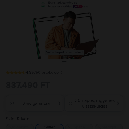
Valós képek a termékről
4.8
9750
értékelés
337.490 FT
30 napos, ingyenes
2 év garancia
❯
❯
visszaküldés
Szín:
Silver
Midnight
Space
Starlight
Silver