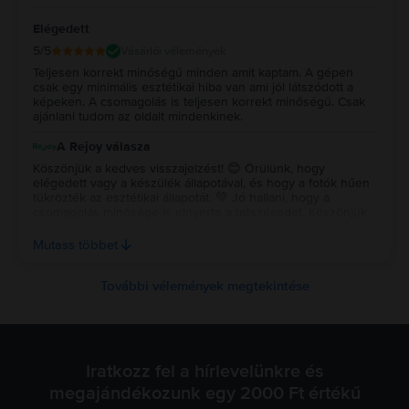
Elégedett
5
/5
Vásárlói vélemények
Teljesen korrekt minőségű minden amit kaptam. A gépen
csak egy minimális esztétikai hiba van ami jól látszódott a
képeken. A csomagolás is teljesen korrekt minőségű. Csak
ajánlani tudom az oldalt mindenkinek.
A Rejoy válasza
Köszönjük a kedves visszajelzést! 😊 Örülünk, hogy
elégedett vagy a készülék állapotával, és hogy a fotók hűen
tükrözték az esztétikai állapotát. 💚 Jó hallani, hogy a
csomagolás minősége is elnyerte a tetszésedet. Köszönjük
a bizalmat és az ajánlást, sok örömet kívánunk a készülék
használatához! ✨ Köszönjük a kedves visszajelzést! 😊
Mutass többet
Örülünk, hogy elégedett vagy a készülék állapotával, és
hogy a fotók hűen tükrözték az esztétikai állapotát. 💚 Jó
hallani, hogy a csomagolás minősége is elnyerte a
További vélemények megtekintése
tetszésedet. Köszönjük a bizalmat és az ajánlást, sok örömet
kívánunk a készülék használatához! ✨
Iratkozz fel a hírlevelünkre és
megajándékozunk egy 2000 Ft értékű