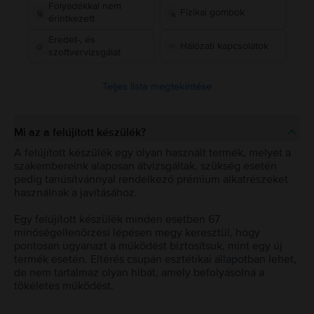
Folyadékkal nem
Fizikai gombok
érintkezett
Eredet-, és
Hálózati kapcsolatok
szoftvervizsgálat
Teljes lista megtekintése
Mi az a felújított készülék?
A felújított készülék egy olyan használt termék, melyet a
szakembereink alaposan átvizsgáltak, szükség esetén
pedig tanúsítvánnyal rendelkező prémium alkatrészeket
használnak a javításához.
Egy felújított készülék minden esetben 67
minőségellenőrzési lépésen megy keresztül, hogy
pontosan ugyanazt a működést biztosítsuk, mint egy új
termék esetén. Eltérés csupán esztétikai állapotban lehet,
de nem tartalmaz olyan hibát, amely befolyásolná a
tökéletes működést.