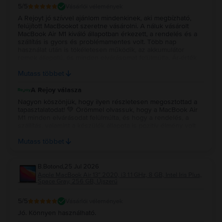
5
/5
Vásárlói vélemények
A Rejoyt jó szívvel ajánlom mindenkinek, aki megbízható,
felújított MacBookot szeretne vásárolni. A náluk vásárolt
MacBook Air M1 kiváló állapotban érkezett, a rendelés és a
szállítás is gyors és problémamentes volt. Több nap
használat után is tökéletesen működik, az akkumulátor
remek állapotú, és minden elvárásomat felülmúlta. Ár-érték
arányban szerintem kiváló választás volt, biztosan szívesen
Mutass többet
vásárolnék tőlük újra.
A Rejoy válasza
Nagyon köszönjük, hogy ilyen részletesen megosztottad a
tapasztalatodat! 💚 Örömmel olvassuk, hogy a MacBook Air
M1 minden elvárásodat felülmúlta, és hogy a rendelés, a
szállítás, valamint a készülék állapota is pozitív élmény volt
számodra. Köszönjük a bizalmadat és az ajánlást, reméljük, a
Mutass többet
jövőben is minket választasz! 💻✨
B.Botond
,
25 Jul 2026
Apple MacBook Air 13″ 2020, i3 1.1 GHz, 8 GB, Intel Iris Plus,
Space Gray, 256 GB, Újszerű
5
/5
Vásárlói vélemények
Jó. Könnyen használható.