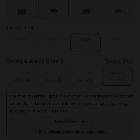
Gray
Tárhely:
1 TB
256 GB
512 GB
2 TB
1 TB
Esztétikai állapot:
Újszerű
További infók
Jó
Nagyon jó
Kiváló
Újszerű
Értesítés
Értesítés
Értesítés
Értesítés
A termék tökéletes, újszerű állapotban van; legfeljebb 1-2 szabad
szemmel alig látható használati nyom található rajta. Ugyanúgy
működik, mint egy új készülék.
Tökéletesen működik
Max teljesítményre képes akkumulátor