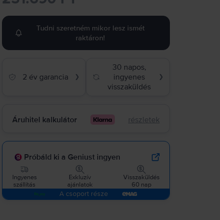
Tudni szeretném mikor lesz ismét
raktáron!
30 napos,
2 év garancia
ingyenes
❯
❯
visszaküldés
Áruhitel kalkulátor
részletek
Próbáld ki a Geniust ingyen
Ingyenes
Exkluzív
Visszaküldés
szállítás
ajánlatok
60 nap
A csoport része