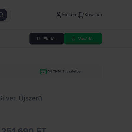
Fiókom
Kosaram
Eladás
Vásárlás
g
0% THM, 3 részletben
Silver, Újszerű
251.690 FT