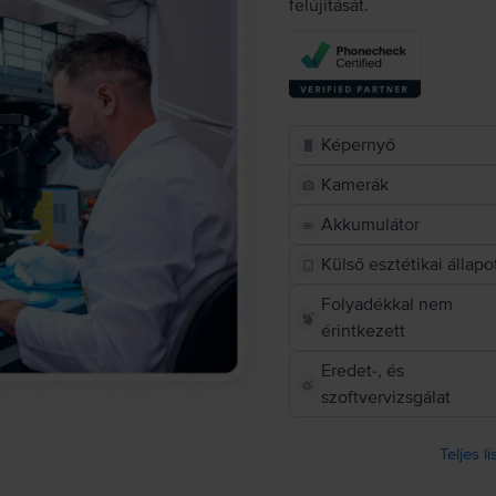
felújítását.
Képernyő
Kamerák
Akkumulátor
Külső esztétikai állapo
Folyadékkal nem
érintkezett
Eredet-, és
szoftvervizsgálat
Teljes l