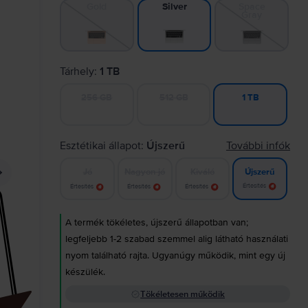
Gold
Space
Silver
Gray
Tárhely:
1 TB
256 GB
512 GB
1 TB
Esztétikai állapot:
Újszerű
További infók
Jó
Nagyon jó
Kiváló
Újszerű
Értesítés
Értesítés
Értesítés
Értesítés
A termék tökéletes, újszerű állapotban van;
legfeljebb 1-2 szabad szemmel alig látható használati
nyom található rajta. Ugyanúgy működik, mint egy új
készülék.
Tökéletesen működik