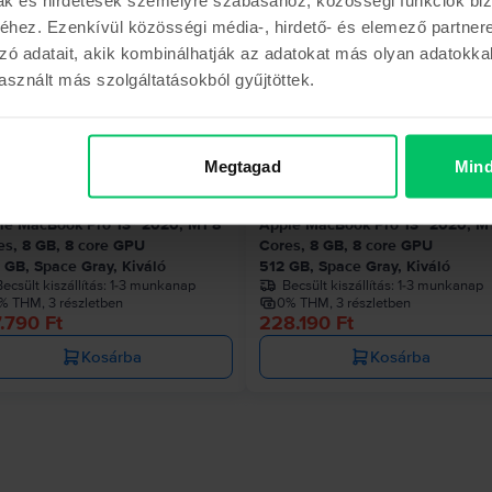
hez. Ezenkívül közösségi média-, hirdető- és elemező partner
zó adatait, akik kombinálhatják az adatokat más olyan adatokka
sznált más szolgáltatásokból gyűjtöttek.
Az utolsó a készl
Megtagad
Mind
le MacBook Pro 13″ 2020, M1 8
Apple MacBook Pro 13″ 2020, M
es, 8 GB, 8 core GPU
Cores, 8 GB, 8 core GPU
 GB, Space Gray, Kiváló
512 GB, Space Gray, Kiváló
ecsült kiszállítás:
1-3 munkanap
Becsült kiszállítás:
1-3 munkanap
% THM, 3 részletben
0% THM, 3 részletben
.790 Ft
228.190 Ft
Kosárba
Kosárba