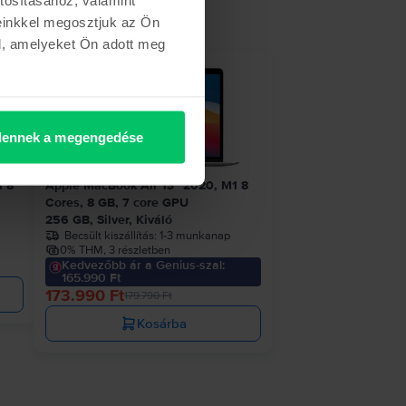
einkkel megosztjuk az Ön
l, amelyeket Ön adott meg
etről
- 5.800 Ft
ennek a megengedése
1 8
Apple MacBook Air 13″ 2020, M1 8
Cores, 8 GB, 7 core GPU
256 GB, Silver, Kiváló
Becsült kiszállítás:
1-3 munkanap
0% THM, 3 részletben
Kedvezőbb ár a Genius-szal:
165.990 Ft
173.990 Ft
179.790 Ft
Kosárba