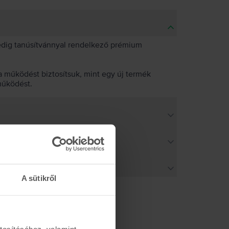
pedig tanúsítvánnyal rendelkező prémium
 működést biztosítsuk, mint egy új termék
működést.
A sütikről
tosításához, valamint