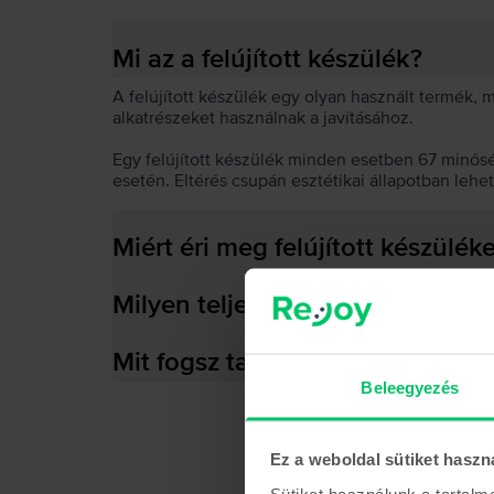
Mi az a felújított készülék?
A felújított készülék egy olyan használt termék,
alkatrészeket használnak a javításához.
Egy felújított készülék minden esetben 67 minős
esetén. Eltérés csupán esztétikai állapotban lehe
Miért éri meg felújított készülék
Milyen teljesítményre képes az
Mit fogsz találni a dobozban?
Beleegyezés
Ez a weboldal sütiket haszn
Sütiket használunk a tartal