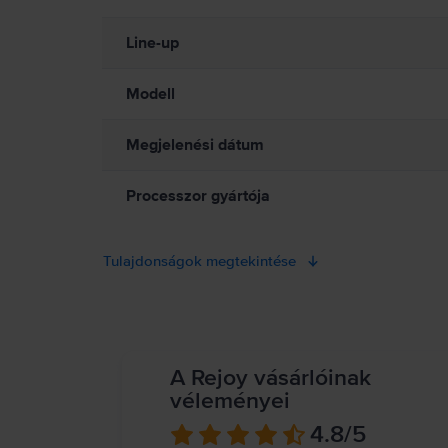
tisztaságot biztosítva az online találkozókhoz. 
mindig biztosíts megfelelő szellőzést a MacBook és a tápegysé
tartósságát, akár 40%-kal alacsonyabb áron.
töltés közben. A MacBook mágneseket és elektromágneses mezőket
Line-up
eszköz gyártójától. Részletes információ:
https://support.apple
Modell
Megjelenési dátum
Processzor gyártója
Tulajdonságok megtekintése
A Rejoy vásárlóinak
véleményei
4.8
/5