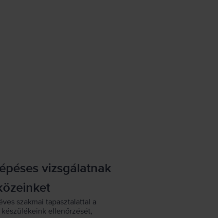
lépéses vizsgálatnak
közeinket
éves szakmai tapasztalattal a
készülékeink ellenőrzését,