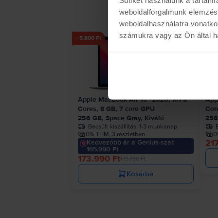
weboldalforgalmunk elemzésé
weboldalhasználatra vonatko
számukra vagy az Ön által ha
- 5.800 Ft
Apple MacBook Air 13″ 2020, M1 8
App
Cores, 8 GB, 7 core GPU
Cor
256 GB, Space Gray, Kiváló
256
Becsült kiszállítás:
1-3 munkanap
B
0% THM, 3 részletben
0
217
Kedvezőbb ár a Genius-szal:
165.990 Ft
173.990 Ft
179.790 Ft
Kosárba