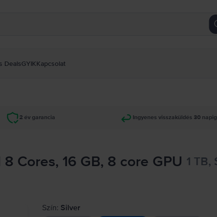
s Deals
GYIK
Kapcsolat
2 év garancia
Ingyenes visszaküldés 30 napi
 8 Cores, 16 GB, 8 core GPU
1 TB, 
Szín:
Silver