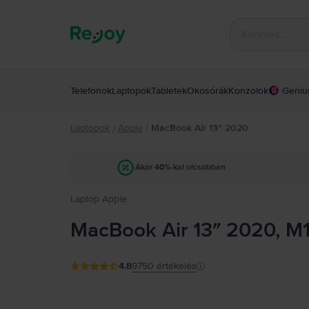
Telefonok
Laptopok
Tabletek
Okosórák
Konzolok
Geniu
Laptopok
Apple
/
MacBook Air 13″ 2020
/
Akár 40%-kal olcsóbban
Laptop Apple
MacBook Air 13″ 2020, M1
4.8
9750
értékelés