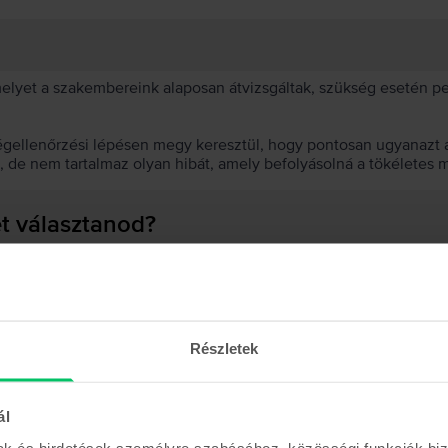
 melyet a szakembereink alaposan átvizsgáltak, szükség esetén 
égellenőrzési lépésen megy keresztül, hogy pontosan ugyanazt a
t, de nem tartalmaz olyan hibát, amely befolyásolná a tökéletes 
et választanod?
 akkumulátor?
Részletek
ál
Hasonló termékek
mak és hirdetések személyre szabásához, közösségi funkciók biz