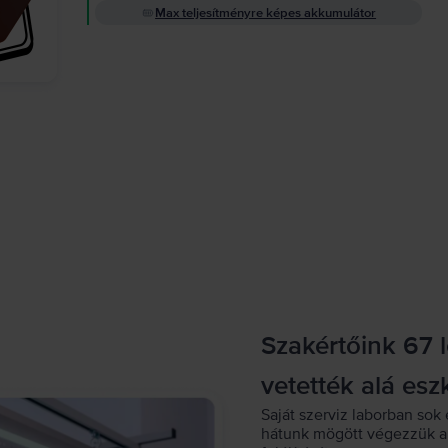
Max teljesítményre képes akkumulátor
Szakértőink 67 
vetették alá esz
Saját szerviz laborban sok 
hátunk mögött végezzük a 