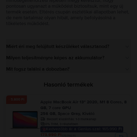
minőségellenőrzési lépésen megy keresztül, hogy
pontosan ugyanazt a működést biztosítsuk, mint egy új
termék esetén. Eltérés csupán esztétikai állapotban lehet,
de nem tartalmaz olyan hibát, amely befolyásolná a
tökéletes működést.
Miért éri meg felújított készüléket választanod?
Milyen teljesítményre képes az akkumulátor?
Mit fogsz találni a dobozban?
Hasonló termékek
- 5.800 Ft
Apple MacBook Air 13″ 2020, M1 8 Cores, 8
GB, 7 core GPU
256 GB, Space Gray, Kiváló
Becsült kiszállítás:
1-3 munkanap
0% THM, 3 részletben
Kedvezőbb ár a Genius-szal: 165.990 Ft
173.990 Ft
179.790 Ft