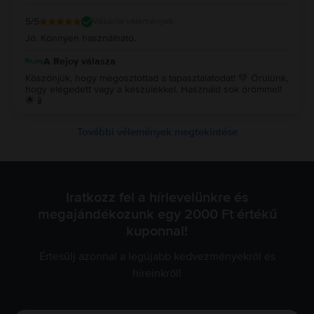
5
/5
Vásárlói vélemények
Jó. Könnyen használható.
A Rejoy válasza
Köszönjük, hogy megosztottad a tapasztalatodat! 💚 Örülünk,
hogy elégedett vagy a készülékkel. Használd sok örömmel!
🌟📱
További vélemények megtekintése
Iratkozz fel a hírlevelünkre és
megajándékozunk egy 2000 Ft értékű
kuponnal!
Értesülj azonnal a legújabb kedvezményekről és
híreinkről!