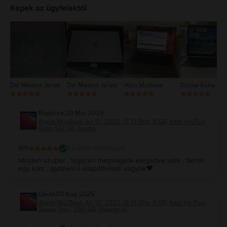
4
Képek az ügyfelektől
3
2
1
Del Medico Janos
Del Medico Janos
John Mcclane
Dobos Réka
Boglárka
,
20 Mar 2025
Apple MacBook Air 13″ 2020, i5 1.1 GHz, 8 GB, Intel Iris Plus,
Gold, 512 GB, Kiváló
5
/5
Vásárlói vélemények
Minden szuper , teljesen megvagyok elégedve vele . Sehol
egy karc , gyönyörű állapot!Hálás vagyok❤️
Dávid
,
03 Aug 2025
Apple MacBook Air 13″ 2020, i5 1.1 GHz, 8 GB, Intel Iris Plus,
Space Gray, 256 GB, Nagyon jó