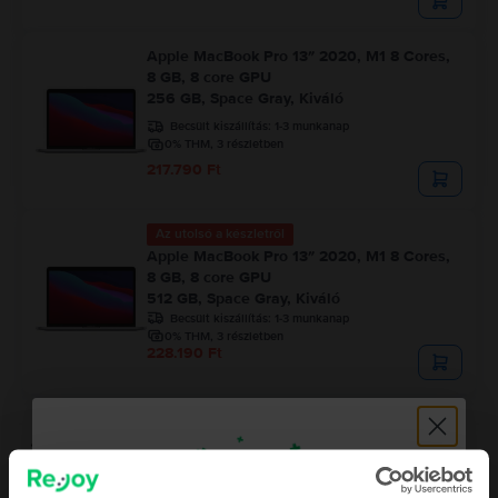
Apple MacBook Pro 13″ 2020, M1 8 Cores,
8 GB, 8 core GPU
256 GB, Space Gray, Kiváló
Becsült kiszállítás:
1-3 munkanap
0% THM, 3 részletben
217.790 Ft
Az utolsó a készletről
Apple MacBook Pro 13″ 2020, M1 8 Cores,
8 GB, 8 core GPU
512 GB, Space Gray, Kiváló
Becsült kiszállítás:
1-3 munkanap
0% THM, 3 részletben
228.190 Ft