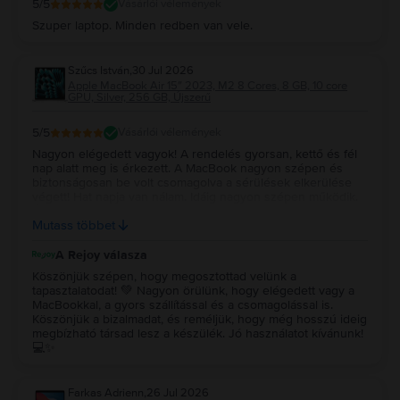
5
/5
Vásárlói vélemények
Szuper laptop. Minden redben van vele.
Szűcs István
,
30 Jul 2026
Apple MacBook Air 15″ 2023, M2 8 Cores, 8 GB, 10 core
GPU, Silver, 256 GB, Újszerű
5
/5
Vásárlói vélemények
Nagyon elégedett vagyok! A rendelés gyorsan, kettő és fél
nap alatt meg is érkezett. A MacBook nagyon szépen és
biztonságosan be volt csomagolva a sérülések elkerülése
végett! Hat napja van nálam. Idáig nagyon szépen működik.
Újszerűt vettem és az állapota tényleg megfelel a leírtaknak!
Mutass többet
Remélem még nagyon sokáig jól fog működni! Köszönöm!!!
A Rejoy válasza
Köszönjük szépen, hogy megosztottad velünk a
tapasztalatodat! 💚 Nagyon örülünk, hogy elégedett vagy a
MacBookkal, a gyors szállítással és a csomagolással is.
Köszönjük a bizalmadat, és reméljük, hogy még hosszú ideig
megbízható társad lesz a készülék. Jó használatot kívánunk!
💻✨
Farkas Adrienn
,
26 Jul 2026