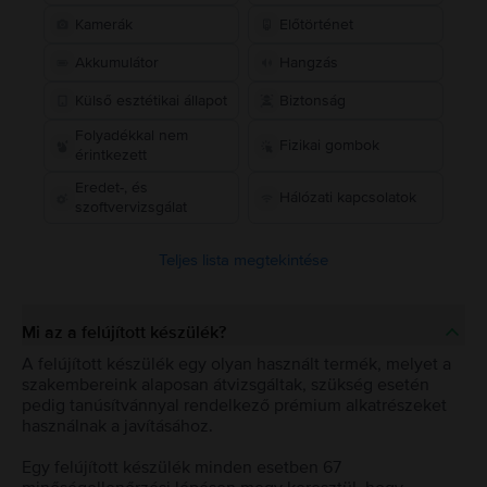
Kamerák
Előtörténet
Akkumulátor
Hangzás
Külső esztétikai állapot
Biztonság
Folyadékkal nem
Fizikai gombok
érintkezett
Eredet-, és
Hálózati kapcsolatok
szoftvervizsgálat
Teljes lista megtekintése
Mi az a felújított készülék?
A felújított készülék egy olyan használt termék, melyet a
szakembereink alaposan átvizsgáltak, szükség esetén
pedig tanúsítvánnyal rendelkező prémium alkatrészeket
használnak a javításához.
Egy felújított készülék minden esetben 67