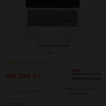
Valós képek a termékről
4.8
9750
értékelés
169.390 FT
3
kamatmentes részlet
56.463
Ft
/
hónap
30 napos, ingyenes
2 év garancia
❯
❯
visszaküldés
Szín:
Silver