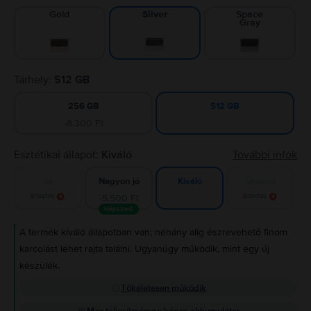
Gold
Space
Silver
Gray
Tárhely:
512 GB
256 GB
512 GB
-8.300 Ft
Esztétikai állapot:
Kiváló
További infók
Jó
Nagyon jó
Újszerű
Kiváló
Értesítés
-5.500 Ft
Értesítés
Népszerű
A termék kiváló állapotban van; néhány alig észrevehető finom
karcolást lehet rajta találni. Ugyanúgy működik, mint egy új
készülék.
Tökéletesen működik