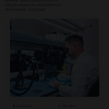
szakmai tapasztalattal a hátunk
mögött végezzük a készülékeink
ellenőrzését, felújítását.
Képernyő
Mikrofon