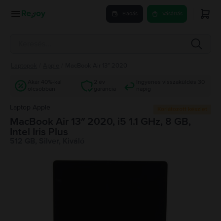
Eladás
Vásárlás
Laptopok
/
Apple
/
MacBook Air 13″ 2020
Akár 40%-kal
2 év
Ingyenes visszaküldés 30
olcsóbban
garancia
napig
Laptop Apple
Korlátozott készlet
MacBook Air 13″ 2020, i5 1.1 GHz, 8 GB,
Intel Iris Plus
512 GB, Silver, Kiváló