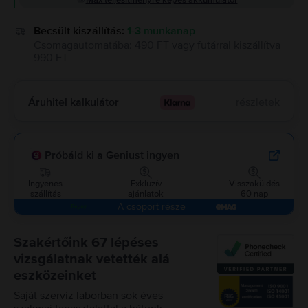
Max teljesítményre képes akkumulátor
Becsült kiszállítás:
1-3 munkanap
Csomagautomatába
:
490 FT
vagy
futárral kiszállítva
990 FT
Áruhitel kalkulátor
részletek
Próbáld ki a Geniust ingyen
Ingyenes
Exkluzív
Visszaküldés
szállítás
ajánlatok
60 nap
A csoport része
Szakértőink 67 lépéses
vizsgálatnak vetették alá
eszközeinket
Saját szerviz laborban sok éves