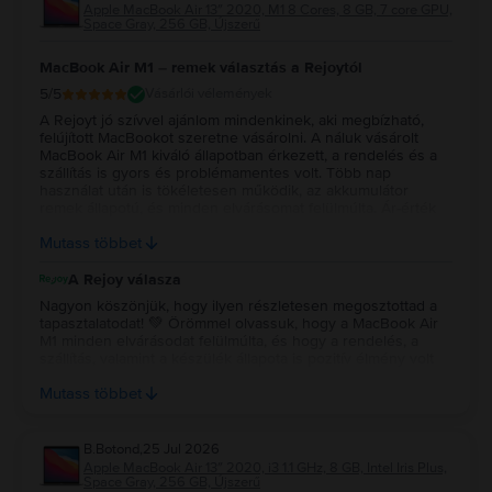
Apple MacBook Air 13″ 2020, M1 8 Cores, 8 GB, 7 core GPU,
Space Gray, 256 GB, Újszerű
MacBook Air M1 – remek választás a Rejoytól
5
/5
Vásárlói vélemények
A Rejoyt jó szívvel ajánlom mindenkinek, aki megbízható,
felújított MacBookot szeretne vásárolni. A náluk vásárolt
MacBook Air M1 kiváló állapotban érkezett, a rendelés és a
szállítás is gyors és problémamentes volt. Több nap
használat után is tökéletesen működik, az akkumulátor
remek állapotú, és minden elvárásomat felülmúlta. Ár-érték
arányban szerintem kiváló választás volt, biztosan szívesen
Mutass többet
vásárolnék tőlük újra.
A Rejoy válasza
Nagyon köszönjük, hogy ilyen részletesen megosztottad a
tapasztalatodat! 💚 Örömmel olvassuk, hogy a MacBook Air
M1 minden elvárásodat felülmúlta, és hogy a rendelés, a
szállítás, valamint a készülék állapota is pozitív élmény volt
számodra. Köszönjük a bizalmadat és az ajánlást, reméljük, a
Mutass többet
jövőben is minket választasz! 💻✨
B.Botond
,
25 Jul 2026
Apple MacBook Air 13″ 2020, i3 1.1 GHz, 8 GB, Intel Iris Plus,
Space Gray, 256 GB, Újszerű