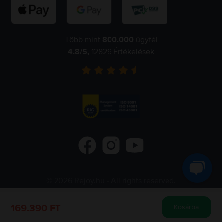
Több mint
800.000
ügyfél
4.8
/5,
12829
Értékelések
©
2026
Rejoy.hu
- All rights reserved.
Flip.ro
Flip.gr
Flip.bg
169.390 FT
Kosárba