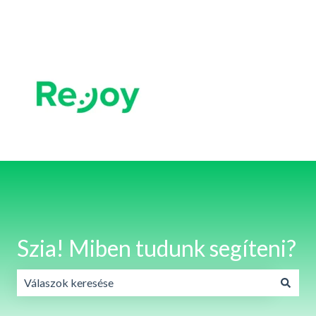
Magyar
Almenü megjelenítése fordításokhoz
Szia! Miben tudunk segíteni?
Nincs javaslat, mert üres a keresőmező.