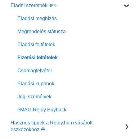
Eladni szeretnék 💸✨
Rendelés leadása
Fizetési módok
Eladási megbízás
Szállítási módok
Megrendelés státusza
Rendelj tartozékokat
Eladási feltételek
Megrendelés adatainak módosítása
Fizetési feltételek
Extra szolgáltatások
Csomagfelvétel
Kuponok
Eladási kuponok
Rendelési dokumentumok
Jogi személyek
Rendelés törlése
eMAG-Rejoy Buyback
Hasznos tippek a Rejoy.hu-n vásárolt
Visszaküldés
eszközökhöz ⛑️