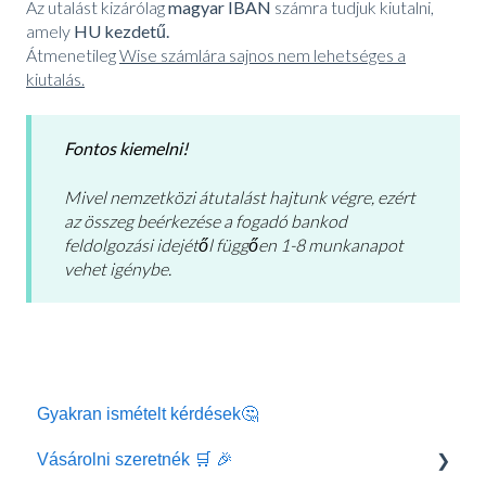
Az utalást kizárólag
magyar IBAN
számra tudjuk kiutalni,
amely
HU kezdetű.
Átmenetileg
Wise számlára sajnos nem lehetséges a
kiutalás.
Fontos kiemelni!
Mivel nemzetközi átutalást hajtunk végre, ezért
az összeg beérkezése a fogadó bankod
feldolgozási idejétől függően 1-8 munkanapot
vehet igénybe.
Gyakran ismételt kérdések🤔
Vásárolni szeretnék 🛒 🎉